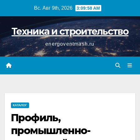
Перейти
Вс. Авг 9th, 2026
3:09:58 AM
к
содержимому
Техника и строительство
energoventmash.ru
КАТАЛОГ
Профиль,
промышленно-