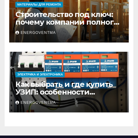
МАТЕРИАЛЫ ДЛЯ РЕМОНТА
Строительство под ключ:
почему компании полного
цикла меняют рынок
ENERGOVENTMA
недвижимости
ЭЛЕКТРИКА И ЭЛЕКТРОНИКА
Как выбрать и где купить
УЗИП: особенности
устройств защиты от
ENERGOVENTMA
импульсных
перенапряжений