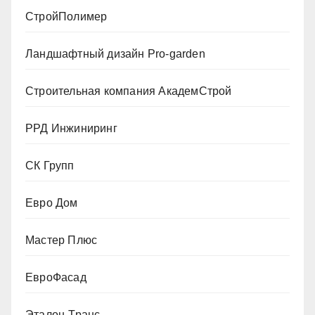
СтройПолимер
Ландшафтный дизайн Pro-garden
Строительная компания АкадемСтрой
РРД Инжиниринг
СК Групп
Евро Дом
Мастер Плюс
ЕвроФасад
Эталон-Транс