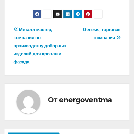
Навигация
Металл мастер,
Genesis, торговая
компания по
компания
по
производству доборных
записям
изделий для кровли и
фасада
От
energoventma