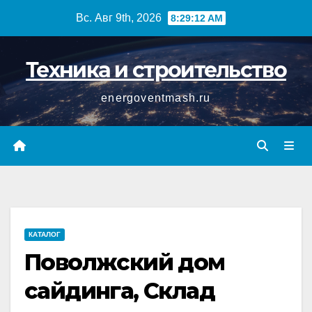
Перейти
Вс. Авг 9th, 2026
8:29:13 AM
к
содержимому
Техника и строительство
energoventmash.ru
КАТАЛОГ
Поволжский дом
сайдинга, Склад