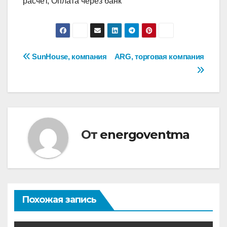
расчёт, Оплата через банк
Навигация
SunHouse, компания
ARG, торговая компания
по
записям
От
energoventma
Похожая запись