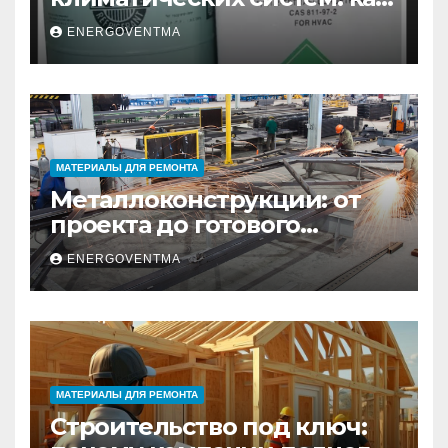
выбрать и купить фреон в
ENERGOVENTMA
Санкт-Петербурге
МАТЕРИАЛЫ ДЛЯ РЕМОНТА
Металлоконструкции: от
проекта до готового
изделия – полный
ENERGOVENTMA
практический гид
МАТЕРИАЛЫ ДЛЯ РЕМОНТА
Строительство под ключ: