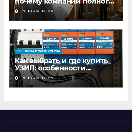
почему компании полного
цикла меняют рынок
ENERGOVENTMA
недвижимости
ЭЛЕКТРИКА И ЭЛЕКТРОНИКА
Как выбрать и где купить
УЗИП: особенности
устройств защиты от
ENERGOVENTMA
импульсных
перенапряжений