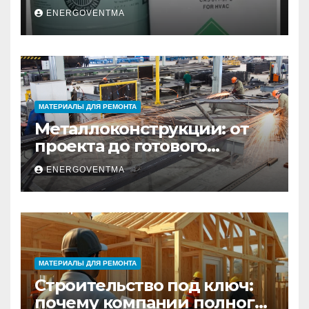
выбрать и купить фреон в
ENERGOVENTMA
Санкт-Петербурге
МАТЕРИАЛЫ ДЛЯ РЕМОНТА
Металлоконструкции: от
проекта до готового
изделия – полный
ENERGOVENTMA
практический гид
МАТЕРИАЛЫ ДЛЯ РЕМОНТА
Строительство под ключ:
почему компании полного