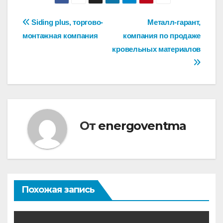
Навигация
Siding plus, торгово-
Металл-гарант,
монтажная компания
компания по продаже
по
кровельных материалов
записям
От
energoventma
Похожая запись