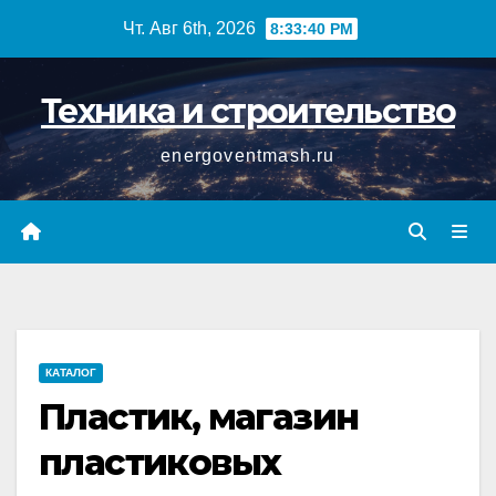
Перейти
Чт. Авг 6th, 2026
8:33:41 PM
к
содержимому
Техника и строительство
energoventmash.ru
КАТАЛОГ
Пластик, магазин
пластиковых