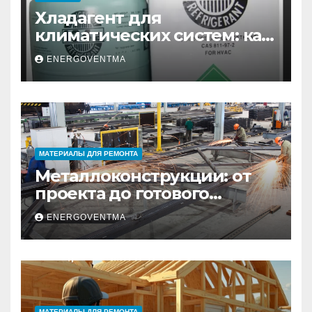
Хладагент для
климатических систем: как
выбрать и купить фреон в
ENERGOVENTMA
Санкт-Петербурге
МАТЕРИАЛЫ ДЛЯ РЕМОНТА
Металлоконструкции: от
проекта до готового
изделия – полный
ENERGOVENTMA
практический гид
МАТЕРИАЛЫ ДЛЯ РЕМОНТА