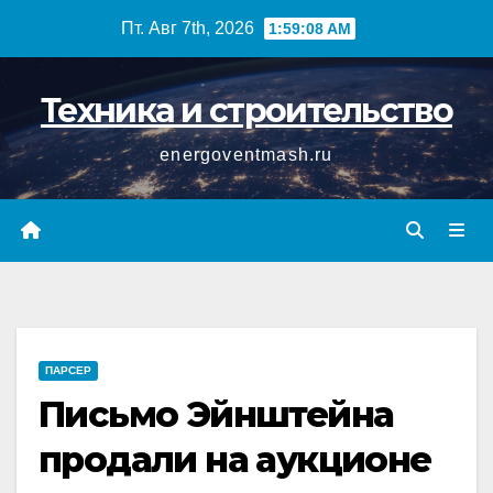
Перейти
Пт. Авг 7th, 2026
1:59:09 AM
к
содержимому
Техника и строительство
energoventmash.ru
ПАРСЕР
Письмо Эйнштейна
продали на аукционе