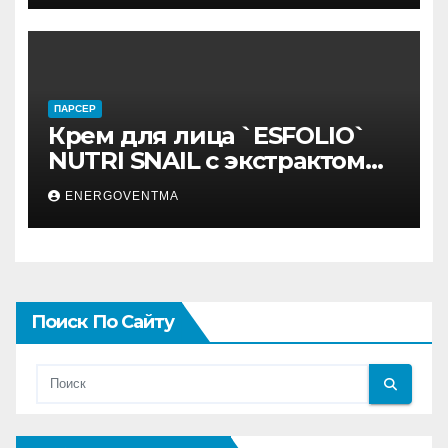
ПАРСЕР
Крем для лица `ESFOLIO`
NUTRI SNAIL с экстрактом
муцина улитки 200 мл
ENERGOVENTMA
Поиск По Сайту