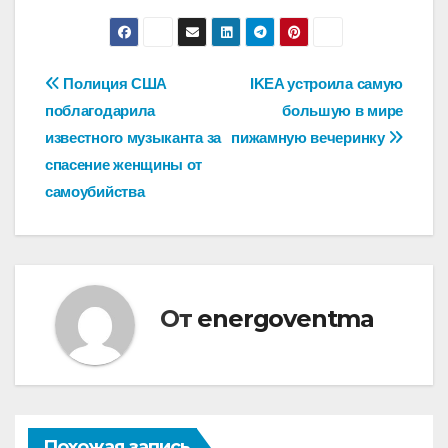
Навигация
Полиция США
IKEA устроила самую
поблагодарила
большую в мире
по
известного музыканта за
пижамную вечеринку
записям
спасение женщины от
самоубийства
От
energoventma
Похожая запись