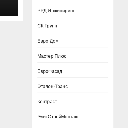
ктом
 200
РРД Инжиниринг
СК Групп
Евро Дом
Мастер Плюс
ЕвроФасад
Эталон-Транс
Контраст
ЭлитСтройМонтаж