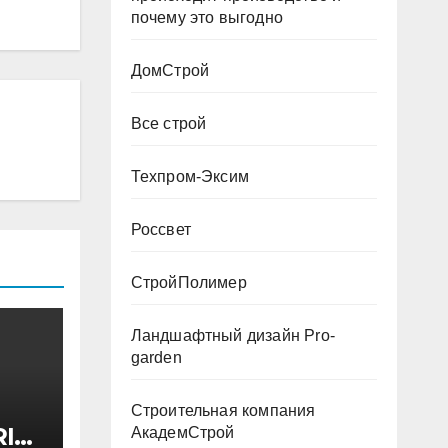
почему это выгодно
ДомСтрой
Все строй
Техпром-Эксим
Россвет
СтройПолимер
Ландшафтный дизайн Pro-
garden
Строительная компания
I
АкадемСтрой