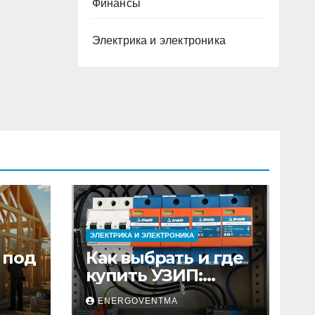
Финансы
Электрика и электроника
ЭЛЕКТРИКА И ЭЛЕКТРОНИКА
 под
Как выбрать и где
купить УЗИП:
ного
особенности
ENERGOVENTMA
устройств защиты