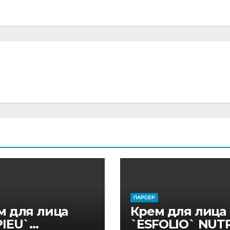
ПАРСЕР
м для лица
Крем для лица
PIEU`
`ESFOLIO` NUTR