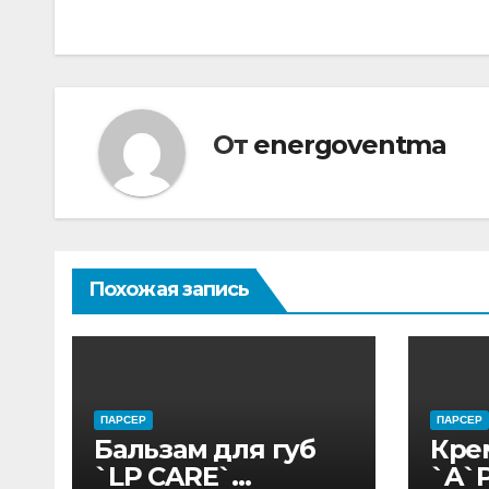
по
записям
От
energoventma
Похожая запись
ПАРСЕР
ПАРСЕР
Бальзам для губ
Кре
`LP CARE`
`A`