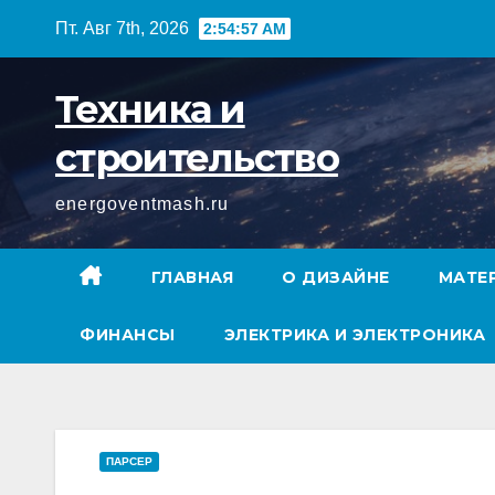
Перейти
Пт. Авг 7th, 2026
2:54:58 AM
к
содержимому
Техника и
строительство
energoventmash.ru
ГЛАВНАЯ
О ДИЗАЙНЕ
МАТЕ
ФИНАНСЫ
ЭЛЕКТРИКА И ЭЛЕКТРОНИКА
ПАРСЕР