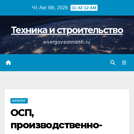
Перейти
Чт. Авг 6th, 2026
11:42:13 AM
к
содержимому
Техника и строительство
energoventmash.ru
КАТАЛОГ
ОСП,
производственно-