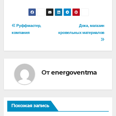
Навигация
Руффмастер,
Дока, магазин
компания
кровельных материалов
по
записям
От
energoventma
Похожая запись