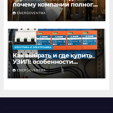
почему компании полного
цикла меняют рынок
ENERGOVENTMA
недвижимости
ЭЛЕКТРИКА И ЭЛЕКТРОНИКА
Как выбрать и где купить
УЗИП: особенности
устройств защиты от
ENERGOVENTMA
импульсных
перенапряжений