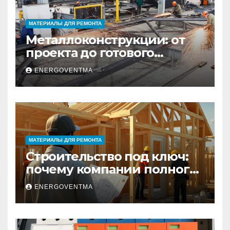
МАТЕРИАЛЫ ДЛЯ РЕМОНТА
Металлоконструкции: от
проекта до готового
изделия – полный
ENERGOVENTMA
практический гид
МАТЕРИАЛЫ ДЛЯ РЕМОНТА
Строительство под ключ:
почему компании полного
цикла меняют рынок
ENERGOVENTMA
недвижимости