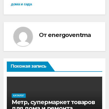
по
дома и сада
записям
От
energoventma
Похожая запись
КАТАЛОГ
Метр, супермаркет товаров
для дома и ремонта