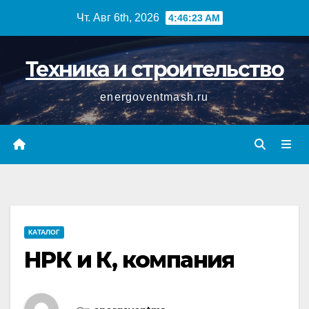
Перейти
Чт. Авг 6th, 2026
4:46:24 AM
к
содержимому
Техника и строительство
energoventmash.ru
КАТАЛОГ
НРК и К, компания