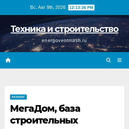
Перейти
Вс. Авг 9th, 2026
12:13:36 PM
к
содержимому
Техника и строительство
energoventmash.ru
КАТАЛОГ
МегаДом, база
строительных