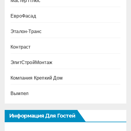
Мастер Плюс
ЕвроФасад
Эталон-Транс
Контраст
ЭлитСтройМонтаж
Компания Крепкий Дом
Вымпел
Информация Для Гостей