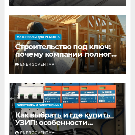
практический гид
МАТЕРИАЛЫ ДЛЯ РЕМОНТА
Строительство под ключ:
почему компании полного
цикла меняют рынок
ENERGOVENTMA
недвижимости
ЭЛЕКТРИКА И ЭЛЕКТРОНИКА
Как выбрать и где купить
УЗИП: особенности
устройств защиты от
ENERGOVENTMA