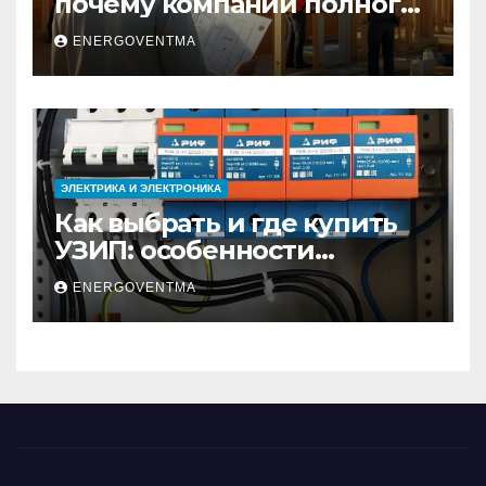
почему компании полного
цикла меняют рынок
ENERGOVENTMA
недвижимости
ЭЛЕКТРИКА И ЭЛЕКТРОНИКА
Как выбрать и где купить
УЗИП: особенности
устройств защиты от
ENERGOVENTMA
импульсных
перенапряжений