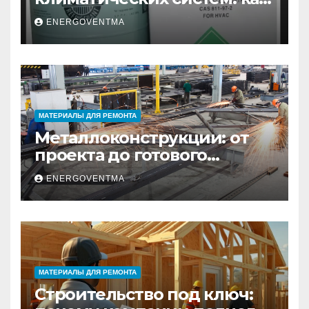
выбрать и купить фреон в
ENERGOVENTMA
Санкт-Петербурге
МАТЕРИАЛЫ ДЛЯ РЕМОНТА
Металлоконструкции: от
проекта до готового
изделия – полный
ENERGOVENTMA
практический гид
МАТЕРИАЛЫ ДЛЯ РЕМОНТА
Строительство под ключ: