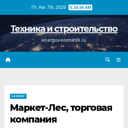
Перейти
Пт. Авг 7th, 2026
5:18:07 AM
к
содержимому
Техника и строительство
energoventmash.ru
КАТАЛОГ
Маркет-Лес, торговая
компания