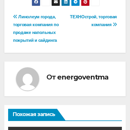
Навигация
Линолеум города,
ТЕХНОстрой, торговая
торговая компания по
компания
по
продаже напольных
записям
покрытий и сайдинга
От
energoventma
Похожая запись