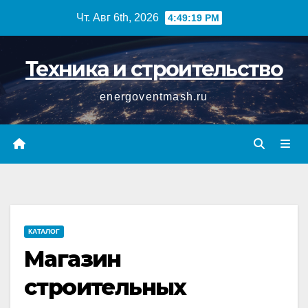
Перейти
Чт. Авг 6th, 2026
4:49:20 PM
к
содержимому
Техника и строительство
energoventmash.ru
КАТАЛОГ
Магазин
строительных