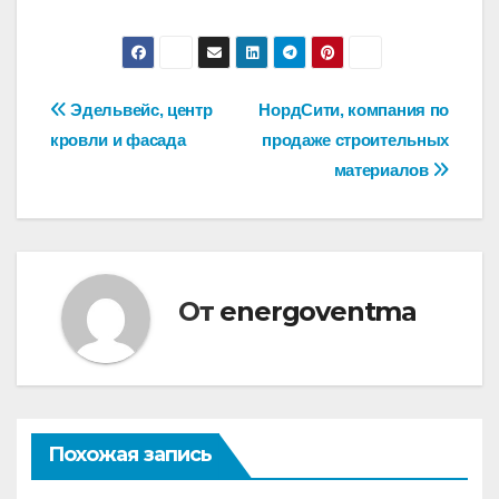
Навигация
Эдельвейс, центр
НордСити, компания по
кровли и фасада
продаже строительных
по
материалов
записям
От
energoventma
Похожая запись