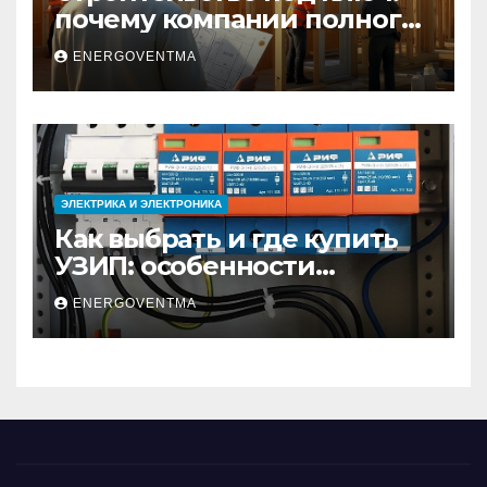
почему компании полного
цикла меняют рынок
ENERGOVENTMA
недвижимости
ЭЛЕКТРИКА И ЭЛЕКТРОНИКА
Как выбрать и где купить
УЗИП: особенности
устройств защиты от
ENERGOVENTMA
импульсных
перенапряжений