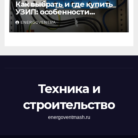
Как выбрать и где купить
УЗИП: особенности
устройств защиты от
ENERGOVENTMA
импульсных
перенапряжений
Техника и
строительство
energoventmash.ru