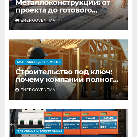
Металлоконструкции: от
проекта до готового
изделия – полный
ENERGOVENTMA
практический гид
МАТЕРИАЛЫ ДЛЯ РЕМОНТА
Строительство под ключ:
почему компании полного
цикла меняют рынок
ENERGOVENTMA
недвижимости
ЭЛЕКТРИКА И ЭЛЕКТРОНИКА