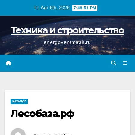
Перейти
Чт. Авг 6th, 2026
7:48:52 PM
к
содержимому
Техника и строительство
energoventmash.ru
КАТАЛОГ
Лесобаза.рф