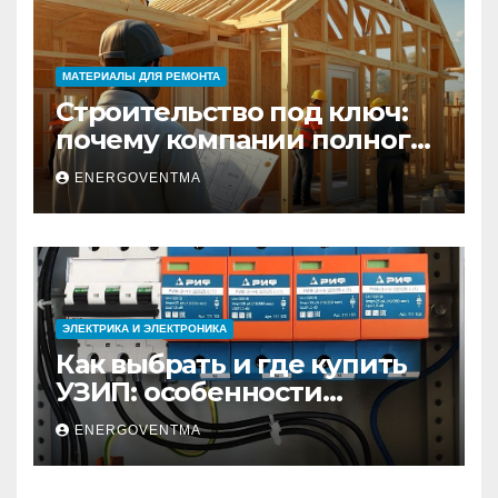
МАТЕРИАЛЫ ДЛЯ РЕМОНТА
Строительство под ключ:
почему компании полного
цикла меняют рынок
ENERGOVENTMA
недвижимости
ЭЛЕКТРИКА И ЭЛЕКТРОНИКА
Как выбрать и где купить
УЗИП: особенности
устройств защиты от
ENERGOVENTMA
импульсных
перенапряжений