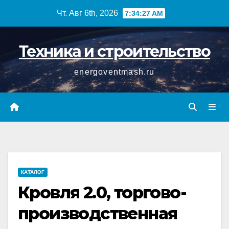
Перейти
Чт. Авг 6th, 2026
7:34:27 AM
к
содержимому
Техника и строительство
energoventmash.ru
КАТАЛОГ
Кровля 2.0, торгово-
производственная