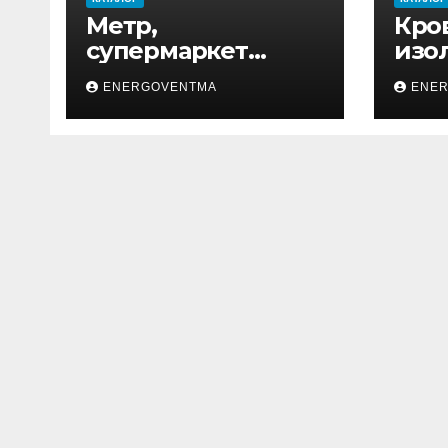
Метр,
Кро
супермаркет
изо
товаров для дома
ENERGOVENTMA
ENE
и ремонта