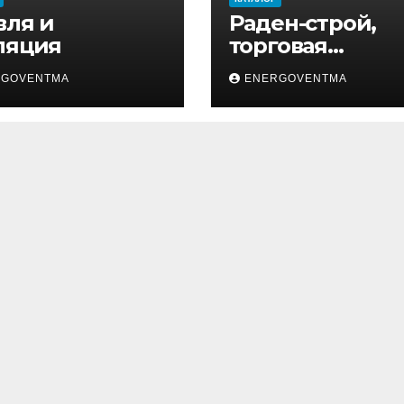
вля и
Раден-строй,
ляция
торговая
компания
RGOVENTMA
ENERGOVENTMA