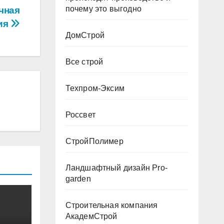
почему это выгодно
чная
ия
ДомСтрой
Все строй
Техпром-Эксим
Россвет
СтройПолимер
Ландшафтный дизайн Pro-
garden
Строительная компания
АкадемСтрой