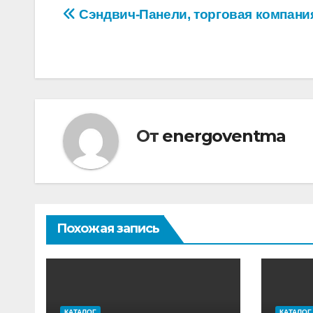
Навигация
Сэндвич-Панели, торговая компани
по
записям
От
energoventma
Похожая запись
КАТАЛОГ
КАТАЛОГ