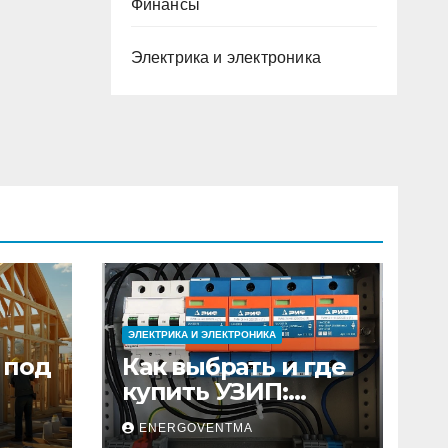
Финансы
Электрика и электроника
ЭЛЕКТРИКА И ЭЛЕКТРОНИКА
 под
Как выбрать и где
купить УЗИП:
ного
особенности
ENERGOVENTMA
устройств защиты