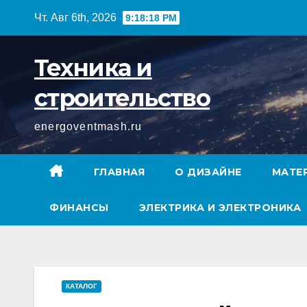
Перейти
Чт. Авг 6th, 2026
9:18:19 PM
к
содержимому
Техника и
строительство
energoventmash.ru
ГЛАВНАЯ
О ДИЗАЙНЕ
МАТЕ
ФИНАНСЫ
ЭЛЕКТРИКА И ЭЛЕКТРОНИКА
КАТАЛОГ