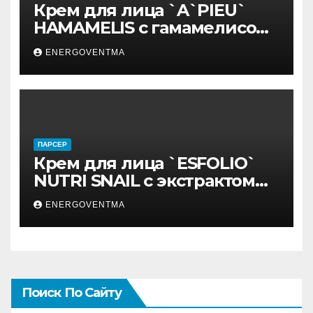
Крем для лица `A`PIEU`
HAMAMELIS с гамамелисом
50 мл
ENERGOVENTMA
ПАРСЕР
Крем для лица `ESFOLIO`
NUTRI SNAIL с экстрактом
муцина улитки 200 мл
ENERGOVENTMA
Поиск По Сайту