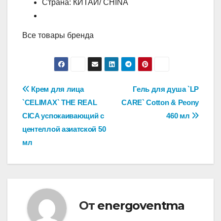
Страна: КИТАЙ/ CHINA
Все товары бренда
Навигация
Крем для лица
Гель для душа `LP
`CELIMAX` THE REAL
CARE` Cotton & Peony
по
CICA успокаивающий с
460 мл
записям
центеллой азиатской 50
мл
От
energoventma