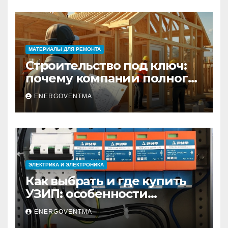
МАТЕРИАЛЫ ДЛЯ РЕМОНТА
Строительство под ключ:
почему компании полного
цикла меняют рынок
ENERGOVENTMA
недвижимости
ЭЛЕКТРИКА И ЭЛЕКТРОНИКА
Как выбрать и где купить
УЗИП: особенности
устройств защиты от
ENERGOVENTMA
импульсных