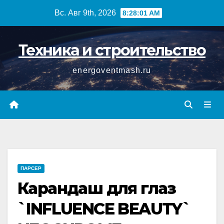
Перейти
Вс. Авг 9th, 2026
8:28:02 AM
к
содержимому
Техника и строительство
energoventmash.ru
ПАРСЕР
Карандаш для глаз
`INFLUENCE BEAUTY`