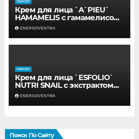
ПАРСЕР
Крем для лица `A`PIEU`
HAMAMELIS с гамамелисом
50 мл
ENERGOVENTMA
ПАРСЕР
Крем для лица `ESFOLIO`
NUTRI SNAIL с экстрактом
муцина улитки 200 мл
ENERGOVENTMA
Поиск По Сайту