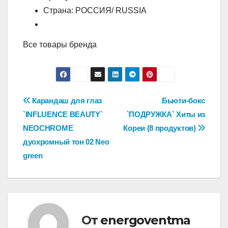
Страна: РОССИЯ/ RUSSIA
Все товары бренда
Навигация
Карандаш для глаз
Бьюти-бокс
`INFLUENCE BEAUTY`
`ПОДРУЖКА` Хиты из
по
NEOCHROME
Кореи (8 продуктов)
записям
дуохромный тон 02 Neo
green
От
energoventma