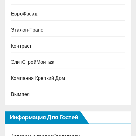
ЕвроФасад
Эталон-Транс
Контраст
ЭлитСтройМонтаж
Компания Крепкий Дом
Вымпел
Информация Для Гостей