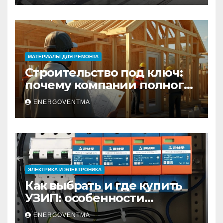
МАТЕРИАЛЫ ДЛЯ РЕМОНТА
Строительство под ключ:
почему компании полного
цикла меняют рынок
ENERGOVENTMA
недвижимости
ЭЛЕКТРИКА И ЭЛЕКТРОНИКА
Как выбрать и где купить
УЗИП: особенности
устройств защиты от
ENERGOVENTMA
импульсных