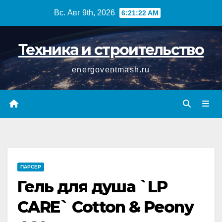
Перейти
Вс. Авг 9th, 2026
6:21:23 AM
к
содержимому
Техника и строительство
energoventmash.ru
ПАРСЕР
Гель для душа `LP
CARE` Cotton & Peony