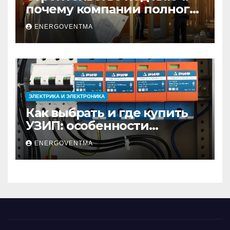
почему компании полного
цикла меняют рынок
ENERGOVENTMA
недвижимости
ЭЛЕКТРИКА И ЭЛЕКТРОНИКА
Как выбрать и где купить
УЗИП: особенности
устройств защиты от
ENERGOVENTMA
импульсных
перенапряжений