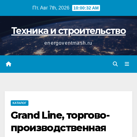
Перейти
Пт. Авг 7th, 2026
10:00:33 AM
к
содержимому
Техника и строительство
energoventmash.ru
КАТАЛОГ
Grand Line, торгово-
производственная