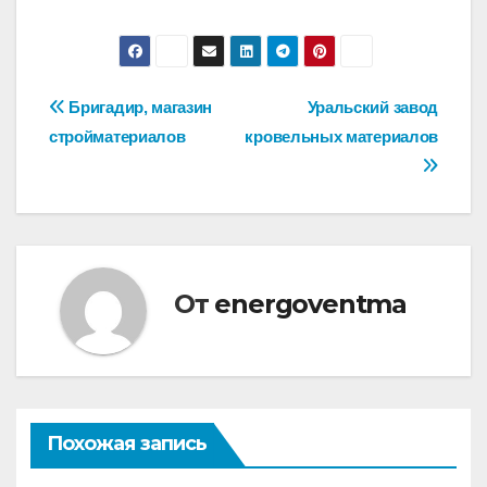
Навигация
Бригадир, магазин
Уральский завод
стройматериалов
кровельных материалов
по
записям
От
energoventma
Похожая запись