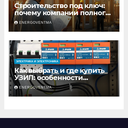
Строительство под ключ:
почему компании полного
цикла меняют рынок
ENERGOVENTMA
недвижимости
ЭЛЕКТРИКА И ЭЛЕКТРОНИКА
Как выбрать и где купить
УЗИП: особенности
устройств защиты от
ENERGOVENTMA
импульсных
перенапряжений