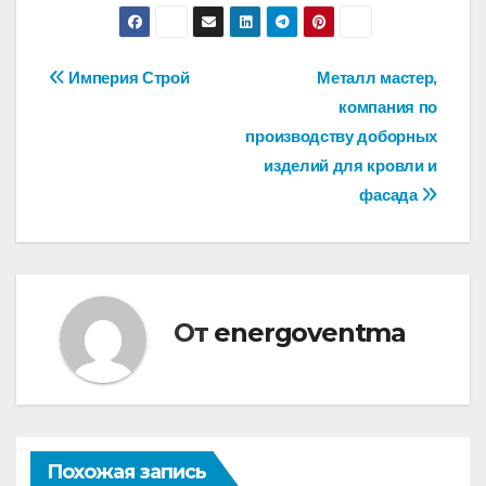
Навигация
Империя Строй
Металл мастер,
компания по
по
производству доборных
записям
изделий для кровли и
фасада
От
energoventma
Похожая запись