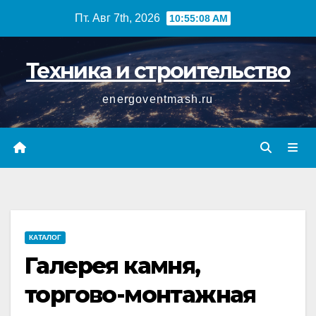
Перейти
Пт. Авг 7th, 2026
10:55:09 AM
к
содержимому
Техника и строительство
energoventmash.ru
КАТАЛОГ
Галерея камня,
торгово-монтажная