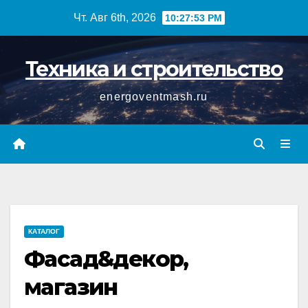
Перейти
Чт. Авг 6th, 2026
10:27:53 PM
к
содержимому
Техника и строительство
energoventmash.ru
КАТАЛОГ
Фасад&декор,
магазин