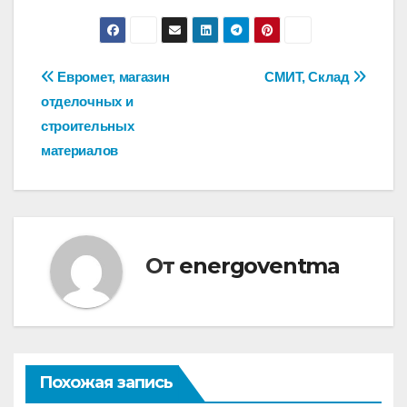
Навигация
Евромет, магазин
СМИТ, Склад
отделочных и
по
строительных
записям
материалов
От
energoventma
Похожая запись