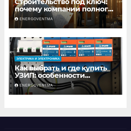
Строительство под ключ:
почему компании полного
цикла меняют рынок
ENERGOVENTMA
недвижимости
ЭЛЕКТРИКА И ЭЛЕКТРОНИКА
Как выбрать и где купить
УЗИП: особенности
устройств защиты от
ENERGOVENTMA
импульсных
перенапряжений