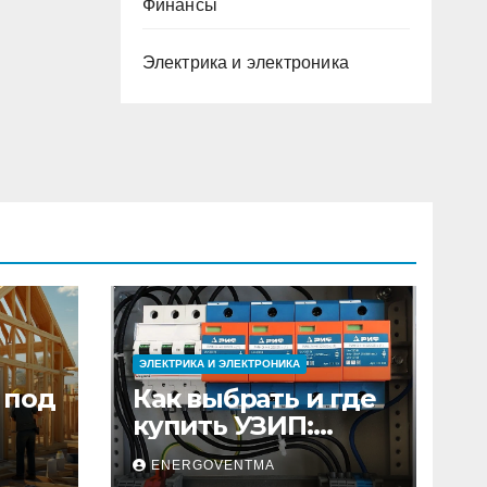
Финансы
Электрика и электроника
ЭЛЕКТРИКА И ЭЛЕКТРОНИКА
 под
Как выбрать и где
купить УЗИП:
ного
особенности
ENERGOVENTMA
устройств защиты