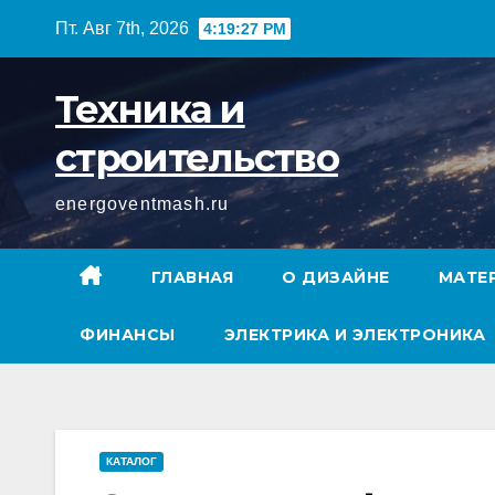
Перейти
Пт. Авг 7th, 2026
4:19:28 PM
к
содержимому
Техника и
строительство
energoventmash.ru
ГЛАВНАЯ
О ДИЗАЙНЕ
МАТЕ
ФИНАНСЫ
ЭЛЕКТРИКА И ЭЛЕКТРОНИКА
КАТАЛОГ