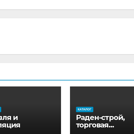
КАТАЛОГ
вля и
Раден-строй,
ляция
торговая
компания