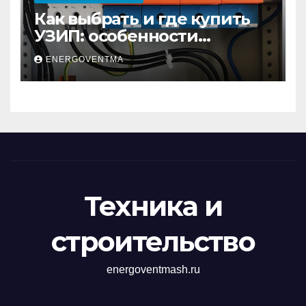
Как выбрать и где купить
УЗИП: особенности
устройств защиты от
ENERGOVENTMA
импульсных
перенапряжений
Техника и
строительство
energoventmash.ru