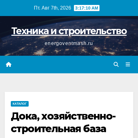
Перейти
Пт. Авг 7th, 2026
3:17:10 AM
к
содержимому
Техника и строительство
energoventmash.ru
КАТАЛОГ
Дока, хозяйственно-
строительная база