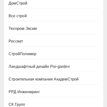
ДомСтрой
Все строй
Техпром-Эксим
Россвет
СтройПолимер
Ландшафтный дизайн Pro-garden
Строительная компания АкадемСтрой
РРД Инжиниринг
СК Групп