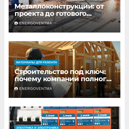
Металлоконструкции: от
проекта до готового
изделия – полный
ENERGOVENTMA
практический гид
МАТЕРИАЛЫ ДЛЯ РЕМОНТА
Строительство под ключ:
почему компании полного
цикла меняют рынок
ENERGOVENTMA
недвижимости
ЭЛЕКТРИКА И ЭЛЕКТРОНИКА