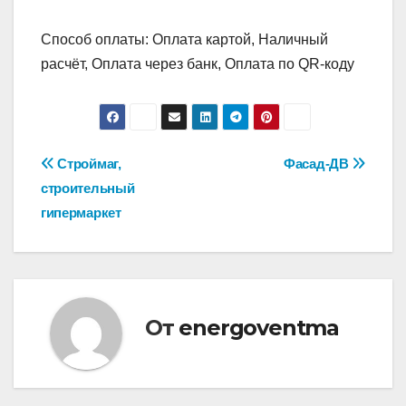
Способ оплаты: Оплата картой, Наличный
расчёт, Оплата через банк, Оплата по QR-коду
Навигация
Строймаг,
Фасад-ДВ
строительный
по
гипермаркет
записям
От
energoventma