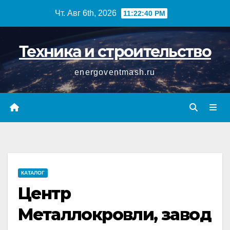
Перейти
Чт. Авг 6th, 2026
11:22:41 PM
к
содержимому
Техника и строительство
energoventmash.ru
КАТАЛОГ
Центр
Металлокровли, завод