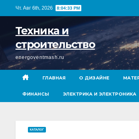
Перейти
Чт. Авг 6th, 2026
8:04:34 PM
к
содержимому
Техника и
строительство
energoventmash.ru
ГЛАВНАЯ
О ДИЗАЙНЕ
МАТЕ
ФИНАНСЫ
ЭЛЕКТРИКА И ЭЛЕКТРОНИКА
КАТАЛОГ