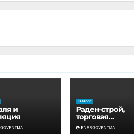
КАТАЛОГ
вля и
Раден-строй,
ляция
торговая
компания
RGOVENTMA
ENERGOVENTMA