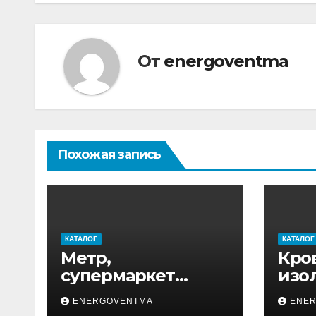
записям
От
energoventma
Похожая запись
КАТАЛОГ
КАТАЛОГ
Метр,
Кро
супермаркет
изо
товаров для дома
ENERGOVENTMA
ENE
и ремонта