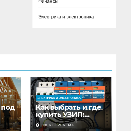
Финансы
Электрика и электроника
ЭЛЕКТРИКА И ЭЛЕКТРОНИКА
 под
Как выбрать и где
купить УЗИП:
ного
особенности
ENERGOVENTMA
устройств защиты