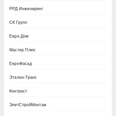
РРД Инжиниринг
СК Групп
Евро Дом
Мастер Плюс
ЕвроФасад
Эталон-Транс
Контраст
ЭлитСтройМонтаж