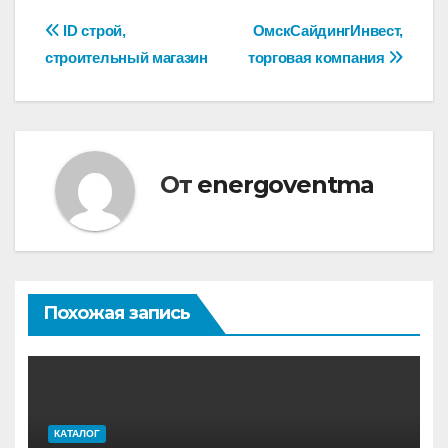
Навигация
ID строй,
ОмскСайдингИнвест,
строительный магазин
торговая компания
по
записям
От
energoventma
Похожая запись
КАТАЛОГ