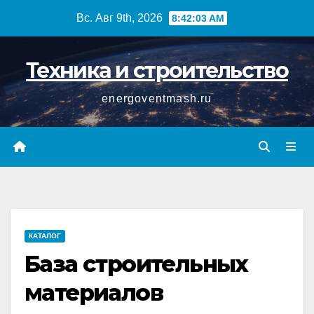
Перейти
Вс. Авг 9th, 2026
8:42:04 AM
к
содержимому
Техника и строительство
energoventmash.ru
КАТАЛОГ
База строительных
материалов