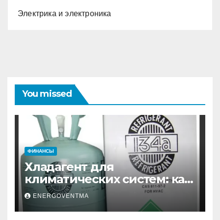
Электрика и электроника
You missed
ФИНАНСЫ
Хладагент для
климатических систем: как
выбрать и купить фреон в
ENERGOVENTMA
Санкт-Петербурге