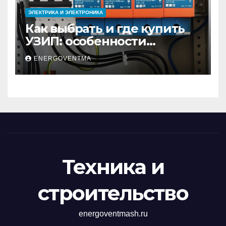
ЭЛЕКТРИКА И ЭЛЕКТРОНИКА
Как выбрать и где купить
УЗИП: особенности
устройств защиты от
ENERGOVENTMA
импульсных
перенапряжений
Техника и
строительство
energoventmash.ru