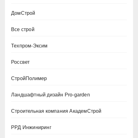
ДомСтрой
Все строй
Техпром-Эксим
Россвет
СтройПолимер
Ландшафтный дизайн Pro-garden
Строительная компания АкадемСтрой
РРД Инжиниринг