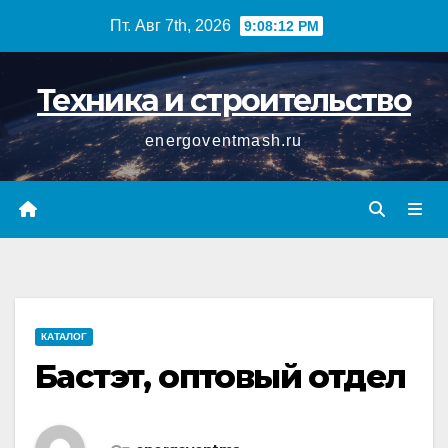
Перейти
Пт. Авг 7th, 2026
9:08:13 PM
к
содержимому
Техника и строительство
energoventmash.ru
КАТАЛОГ
Бастэт, оптовый отдел