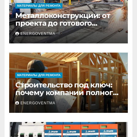
МАТЕРИАЛЫ ДЛЯ РЕМОНТА
Металлоконструкции: от
проекта до готового
изделия – полный
ENERGOVENTMA
практический гид
МАТЕРИАЛЫ ДЛЯ РЕМОНТА
Строительство под ключ:
почему компании полного
цикла меняют рынок
ENERGOVENTMA
недвижимости