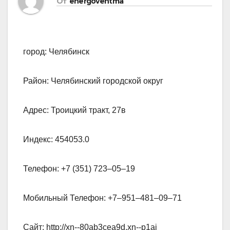
От
energoventma
город: Челябинск
Район: Челябинский городской округ
Адрес: Троицкий тракт, 27в
Индекс: 454053.0
Телефон: +7 (351) 723‒05‒19
Мобильный Телефон: +7‒951‒481‒09‒71
Сайт: http://xn--80ab3cea9d.xn--p1ai