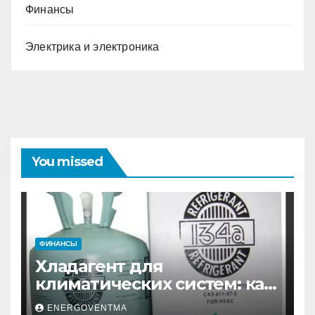
Финансы
Электрика и электроника
You missed
ФИНАНСЫ
Хладагент для
климатических систем: как
выбрать и купить фреон в
ENERGOVENTMA