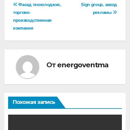
Навигация
Фасад технолоджис,
Sign group, завод
торгово-
рекламы
по
производственная
записям
компания
От
energoventma
Похожая запись