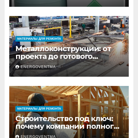
Санкт-Петербурге
МАТЕРИАЛЫ ДЛЯ РЕМОНТА
Металлоконструкции: от
проекта до готового
изделия – полный
ENERGOVENTMA
практический гид
МАТЕРИАЛЫ ДЛЯ РЕМОНТА
Строительство под ключ:
почему компании полного
цикла меняют рынок
ENERGOVENTMA