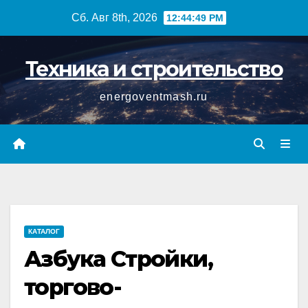
Перейти
Сб. Авг 8th, 2026
12:44:50 PM
к
содержимому
Техника и строительство
energoventmash.ru
КАТАЛОГ
Азбука Стройки,
торгово-