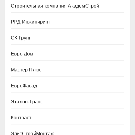
Строительная компания АкадемСтрой
РРД Инжиниринг
СК Групп
Евро Дом
Мастер Плюс
ЕвроФасад
Эталон-Транс
Контраст
ЭлитСтройМонтаж