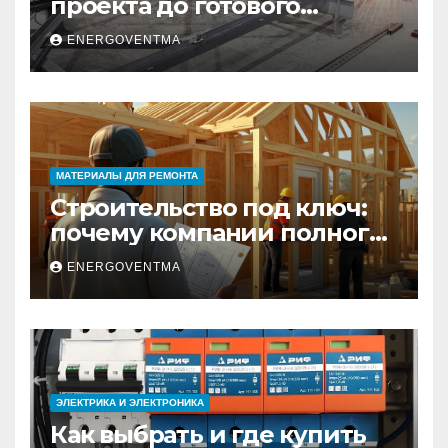
проекта до готового
изделия – полный
ENERGOVENTMA
практический гид
МАТЕРИАЛЫ ДЛЯ РЕМОНТА
Строительство под ключ:
почему компании полного
цикла меняют рынок
ENERGOVENTMA
недвижимости
ЭЛЕКТРИКА И ЭЛЕКТРОНИКА
Как выбрать и где купить