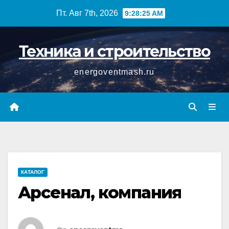
Перейти
Пт. Авг 7th, 2026
9:28:25 AM
к
содержимому
Техника и строительство
energoventmash.ru
КАТАЛОГ
Арсенал, компания