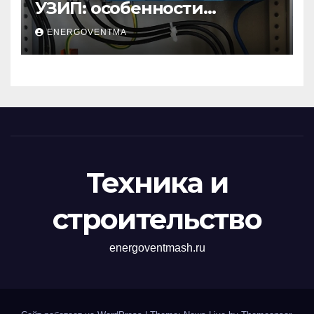
УЗИП: особенности
устройств защиты от
ENERGOVENTMA
импульсных
перенапряжений
Техника и
строительство
energoventmash.ru