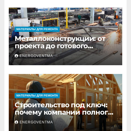
МАТЕРИАЛЫ ДЛЯ РЕМОНТА
Металлоконструкции: от
проекта до готового
изделия – полный
ENERGOVENTMA
практический гид
МАТЕРИАЛЫ ДЛЯ РЕМОНТА
Строительство под ключ:
почему компании полного
цикла меняют рынок
ENERGOVENTMA
недвижимости