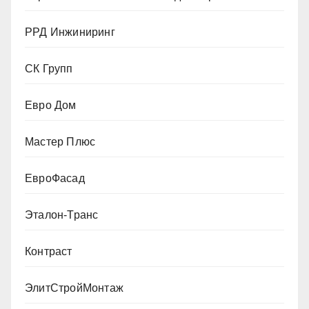
РРД Инжиниринг
СК Групп
Евро Дом
Мастер Плюс
ЕвроФасад
Эталон-Транс
Контраст
ЭлитСтройМонтаж