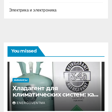
Электрика и электроника
You missed
ФИНАНСЫ
Хладагент для
климатических систем: как
выбрать и купить фреон в
ENERGOVENTMA
Санкт-Петербурге