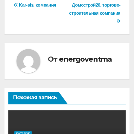
Навигация
Kar-sis, компания
Домострой26, торгово-
строительная компания
по
записям
От
energoventma
Похожая запись
КАТАЛОГ