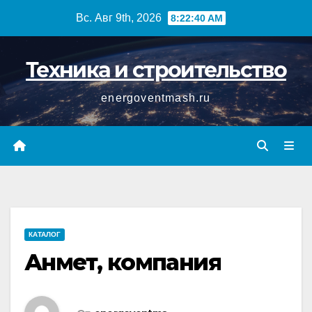
Перейти
Вс. Авг 9th, 2026
8:22:41 AM
к
содержимому
Техника и строительство
energoventmash.ru
КАТАЛОГ
Анмет, компания