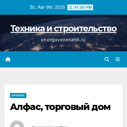
Перейти
Вс. Авг 9th, 2026
11:47:01 PM
к
содержимому
Техника и строительство
energoventmash.ru
КАТАЛОГ
Алфас, торговый дом