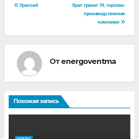
Навигация
Уралсиб
Урал гранит 74, торгово-
производственная
по
компания
записям
От
energoventma
Похожая запись
КАТАЛОГ