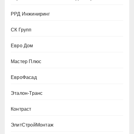
РРД Инжиниринг
СК Групп
Евро Дом
Мастер Плюс
ЕвроФасад
Эталон-Транс
Контраст
ЭлитСтройМонтаж