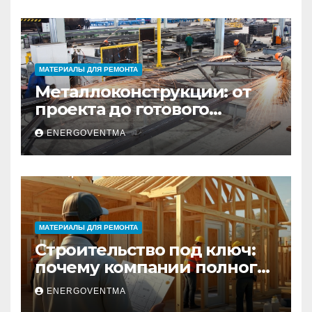
МАТЕРИАЛЫ ДЛЯ РЕМОНТА
Металлоконструкции: от
проекта до готового
изделия – полный
ENERGOVENTMA
практический гид
МАТЕРИАЛЫ ДЛЯ РЕМОНТА
Строительство под ключ:
почему компании полного
цикла меняют рынок
ENERGOVENTMA
недвижимости