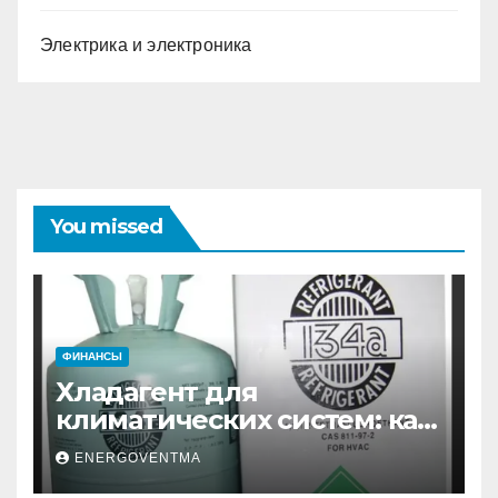
Электрика и электроника
You missed
ФИНАНСЫ
Хладагент для
климатических систем: как
выбрать и купить фреон в
ENERGOVENTMA
Санкт-Петербурге