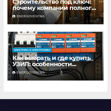
Строительство под ключ:
почему компании полного
цикла меняют рынок
ENERGOVENTMA
недвижимости
ЭЛЕКТРИКА И ЭЛЕКТРОНИКА
Как выбрать и где купить
УЗИП: особенности
устройств защиты от
ENERGOVENTMA
импульсных
перенапряжений