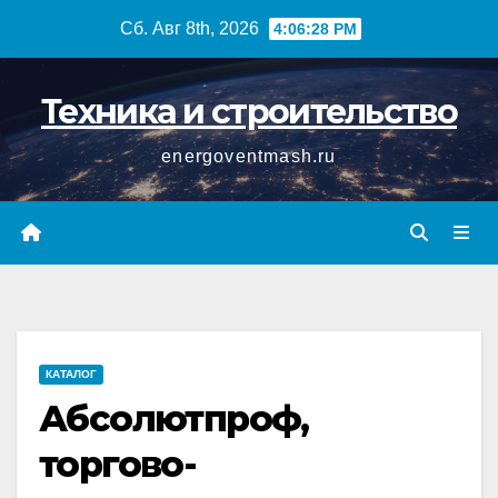
Перейти
Сб. Авг 8th, 2026
4:06:29 PM
к
содержимому
Техника и строительство
energoventmash.ru
КАТАЛОГ
Абсолютпроф,
торгово-