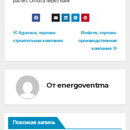
расчёт, Оплата через банк
Навигация
Адолиск, торгово-
Roskrov, торгово-
строительная компания
производственная
по
компания
записям
От
energoventma
Похожая запись