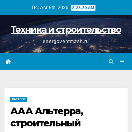
Перейти
Вс. Авг 9th, 2026
8:23:31 AM
к
содержимому
Техника и строительство
energoventmash.ru
КАТАЛОГ
ААА Альтерра,
строительный