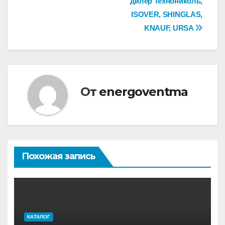
дилер Технониколь,
по
ISOVER, SHINGLAS,
записям
KNAUF, URSA
От
energoventma
Похожая запись
КАТАЛОГ