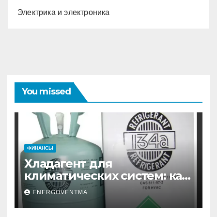
Электрика и электроника
You missed
ФИНАНСЫ
Хладагент для
климатических систем: как
выбрать и купить фреон в
ENERGOVENTMA
Санкт-Петербурге