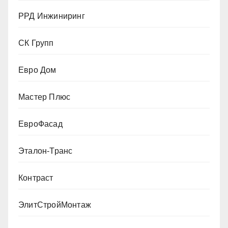
РРД Инжиниринг
СК Групп
Евро Дом
Мастер Плюс
ЕвроФасад
Эталон-Транс
Контраст
ЭлитСтройМонтаж