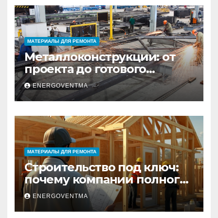
МАТЕРИАЛЫ ДЛЯ РЕМОНТА
Металлоконструкции: от
проекта до готового
изделия – полный
ENERGOVENTMA
практический гид
МАТЕРИАЛЫ ДЛЯ РЕМОНТА
Строительство под ключ:
почему компании полного
цикла меняют рынок
ENERGOVENTMA
недвижимости