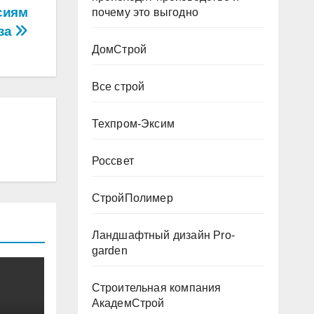
сиям
почему это выгодно
аза
ДомСтрой
Все строй
Техпром-Эксим
Россвет
СтройПолимер
Ландшафтный дизайн Pro-
garden
Строительная компания
АкадемСтрой