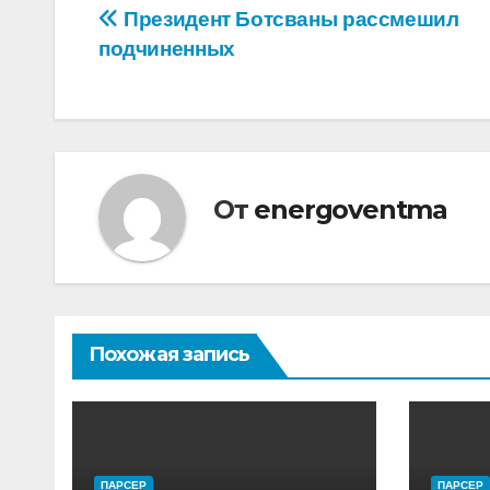
Навигация
Президент Ботсваны рассмешил
подчиненных
по
записям
От
energoventma
Похожая запись
ПАРСЕР
ПАРСЕР