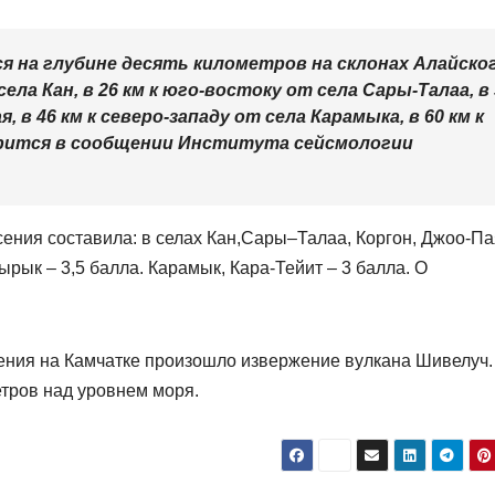
я на глубине десять километров на склонах Алайско
села Кан, в 26 км к юго-востоку от села Сары-Талаа, в
, в 46 км к северо-западу от села Карамыка, в 60 км к
орится в сообщении Института сейсмологии
ения составила: в селах Кан,Сары–Талаа, Коргон, Джоо-Па
рык – 3,5 балла. Карамык, Кара-Тейит – 3 балла. О
сения на Камчатке произошло извержение вулкана Шивелуч.
тров над уровнем моря.