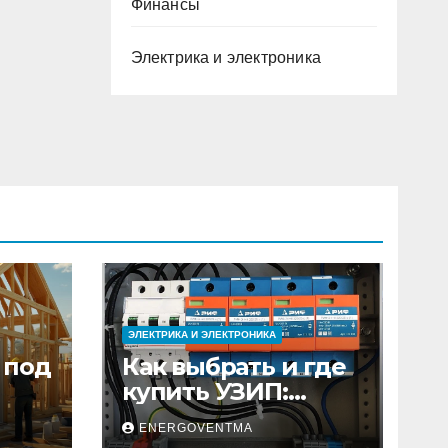
Финансы
Электрика и электроника
ЭЛЕКТРИКА И ЭЛЕКТРОНИКА
 под
Как выбрать и где
купить УЗИП:
ного
особенности
ENERGOVENTMA
устройств защиты