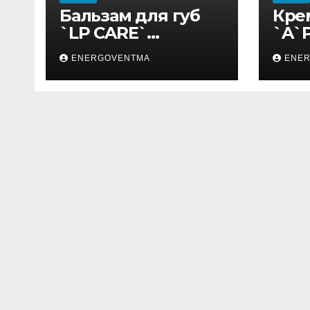
Бальзам для губ
Кре
`LP CARE`
`A`
Виноград с
HAM
ENERGOVENTMA
ENE
обвесом 10 мл
гам
мл