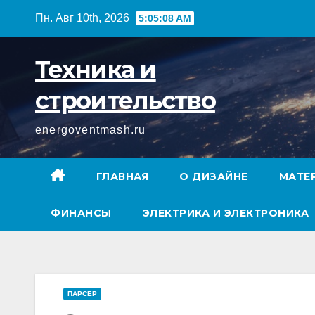
Перейти
Пн. Авг 10th, 2026
5:05:09 AM
к
содержимому
Техника и
строительство
energoventmash.ru
ГЛАВНАЯ
О ДИЗАЙНЕ
МАТЕ
ФИНАНСЫ
ЭЛЕКТРИКА И ЭЛЕКТРОНИКА
ПАРСЕР