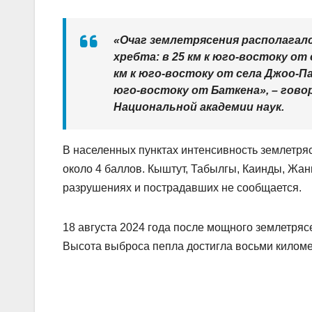
«Очаг землетрясения располагалс
хребта: в 25 км к юго-востоку от 
км к юго-востоку от села Джоо-Пая
юго-востоку от Баткена», – гов
Национальной академии наук.
В населенных пунктах интенсивность землетряс
около 4 баллов. Кыштут, Табылгы, Каинды, Жаны
разрушениях и пострадавших не сообщается.
18 августа 2024 года после мощного землетря
Высота выброса пепла достигла восьми киломе