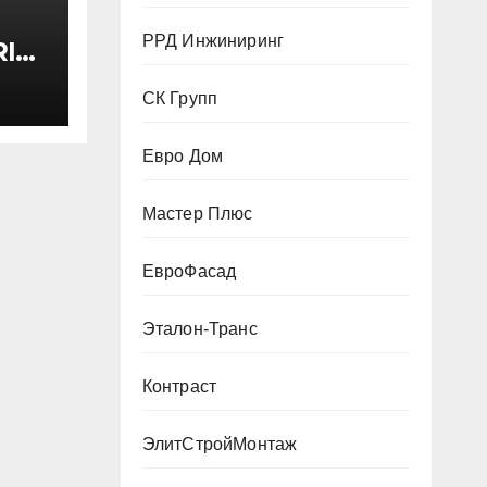
РРД Инжиниринг
I
ктом
СК Групп
 200
Евро Дом
Мастер Плюс
ЕвроФасад
Эталон-Транс
Контраст
ЭлитСтройМонтаж