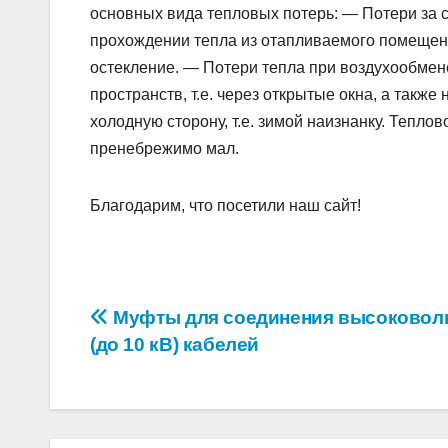
основных вида тепловых потерь: — Потери за с
прохождении тепла из отапливаемого помещени
остекление. — Потери тепла при воздухообмене
пространств, т.е. через открытые окна, а такж
холодную сторону, т.е. зимой наизнанку. Тепл
пренебрежимо мал.
Благодарим, что посетили наш сайт!
Навигация
Муфты для соединения высоковол
(до 10 кВ) кабелей
по
записям