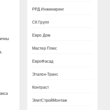
РРД Инжиниринг
СК Групп
Евро Дом
гичны
Мастер Плюс
а.
ЕвроФасад
Эталон-Транс
Контраст
изиса
ЭлитСтройМонтаж