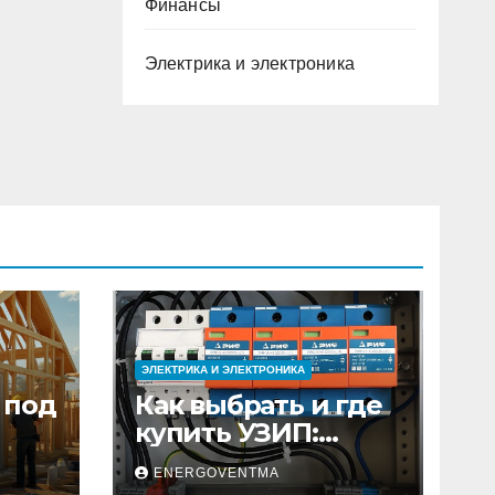
Финансы
Электрика и электроника
ЭЛЕКТРИКА И ЭЛЕКТРОНИКА
 под
Как выбрать и где
купить УЗИП:
ного
особенности
ENERGOVENTMA
устройств защиты