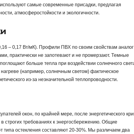
 используют самые современные присадки, предлагая
ости, атмосферостойкости и экологичности.
ки
,16 – 0,17 Вт/мК). Профили ПВХ по своим свойствам анало
ами, практически не запотевают и не промерзают. Темные
поглощают больше тепла при воздействии солнечного свет
 нагреве (например, солнечным светом) фактическое
тического из-за незначительной теплопроводности.
упателей окон, по крайней мере, после энергетического кр
е в строгих требованиях к энергосбережению. Общие
от типа остекления составляют 20-30%. Мы различаем два