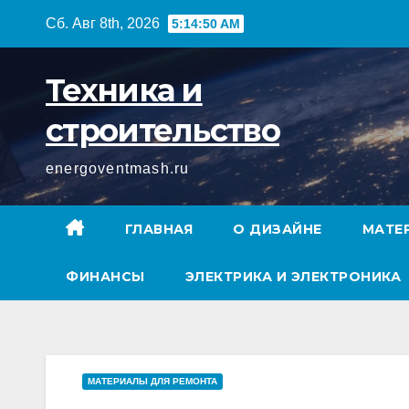
Перейти
Сб. Авг 8th, 2026
5:14:51 AM
к
содержимому
Техника и
строительство
energoventmash.ru
ГЛАВНАЯ
О ДИЗАЙНЕ
МАТЕ
ФИНАНСЫ
ЭЛЕКТРИКА И ЭЛЕКТРОНИКА
МАТЕРИАЛЫ ДЛЯ РЕМОНТА