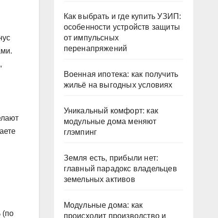
Как выбрать и где купить УЗИП:
особенности устройств защиты
нус
от импульсных
перенапряжений
ами.
,
Военная ипотека: как получить
жильё на выгодных условиях
Уникальный комфорт: как
елают
модульные дома меняют
чаете
глэмпинг
Земля есть, прибыли нет:
главный парадокс владельцев
земельных активов
Модульные дома: как
 (по
происходит производство и