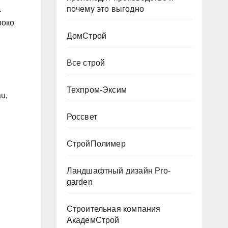
почему это выгодно
.
роко
ДомСтрой
.
Все строй
Техпром-Эксим
u,
Россвет
СтройПолимер
Ландшафтный дизайн Pro-
garden
Строительная компания
АкадемСтрой