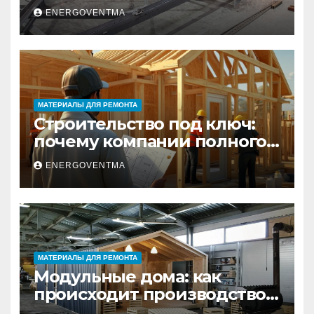
изделия – полный
ENERGOVENTMA
практический гид
МАТЕРИАЛЫ ДЛЯ РЕМОНТА
Строительство под ключ:
почему компании полного
цикла меняют рынок
ENERGOVENTMA
недвижимости
МАТЕРИАЛЫ ДЛЯ РЕМОНТА
Модульные дома: как
происходит производство
и почему это выгодно