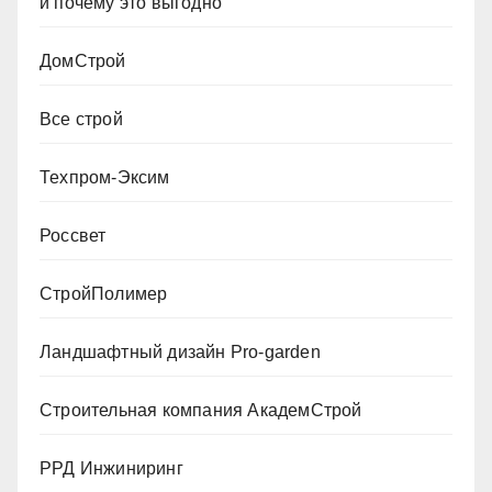
и почему это выгодно
ДомСтрой
Все строй
Техпром-Эксим
Россвет
СтройПолимер
Ландшафтный дизайн Pro-garden
Строительная компания АкадемСтрой
РРД Инжиниринг