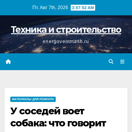
Перейти
Пт. Авг 7th, 2026
3:57:53 AM
к
содержимому
Техника и строительство
energoventmash.ru
МАТЕРИАЛЫ ДЛЯ РЕМОНТА
У соседей воет
собака: что говорит