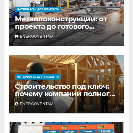
МАТЕРИАЛЫ ДЛЯ РЕМОНТА
Металлоконструкции: от
проекта до готового
изделия – полный
ENERGOVENTMA
практический гид
МАТЕРИАЛЫ ДЛЯ РЕМОНТА
Строительство под ключ:
почему компании полного
цикла меняют рынок
ENERGOVENTMA
недвижимости