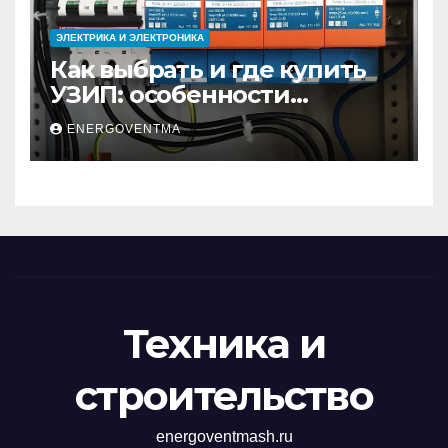
ЭЛЕКТРИКА И ЭЛЕКТРОНИКА
Как выбрать и где купить
УЗИП: особенности
устройств защиты от
ENERGOVENTMA
импульсных
перенапряжений
Техника и
строительство
energoventmash.ru