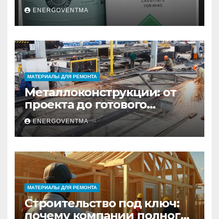
выбрать и купить фреон в
ENERGOVENTMA
Санкт-Петербурге
МАТЕРИАЛЫ ДЛЯ РЕМОНТА
Металлоконструкции: от
проекта до готового
изделия – полный
ENERGOVENTMA
практический гид
МАТЕРИАЛЫ ДЛЯ РЕМОНТА
Строительство под ключ:
почему компании полного