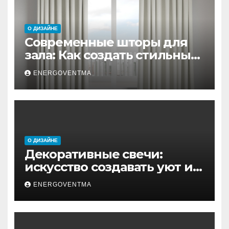
О ДИЗАЙНЕ
Современные шторы для
зала: Как создать стильный
интерьер без лишних
ENERGOVENTMA
усилий
О ДИЗАЙНЕ
Декоративные свечи:
искусство создавать уют и
эстетику в каждом доме
ENERGOVENTMA