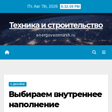
Перейти
Пт. Авг 7th, 2026
8:32:10 PM
к
содержимому
Техника и строительство
energoventmash.ru
О ДИЗАЙНЕ
Выбираем внутреннее
наполнение