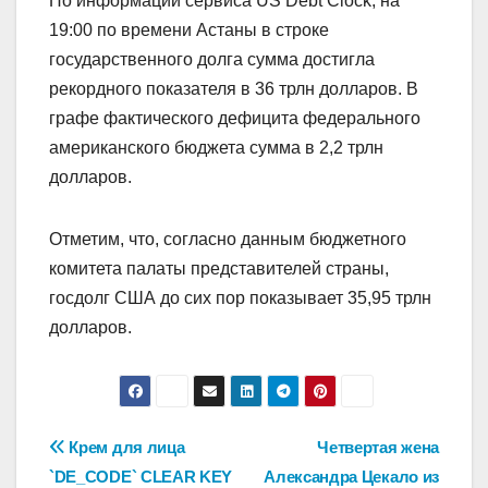
По информации сервиса US Debt Clock, на
19:00 по времени Астаны в строке
государственного долга сумма достигла
рекордного показателя в 36 трлн долларов. В
графе фактического дефицита федерального
американского бюджета сумма в 2,2 трлн
долларов.
Отметим, что, согласно данным бюджетного
комитета палаты представителей страны,
госдолг США до сих пор показывает 35,95 трлн
долларов.
Навигация
Крем для лица
Четвертая жена
`DE_CODE` CLEAR KEY
Александра Цекало из