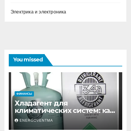
Электрика и электроника
You missed
ФИНАНСЫ
Хладагент для
климатических систем: как
выбрать и купить фреон в
ENERGOVENTMA
Санкт-Петербурге