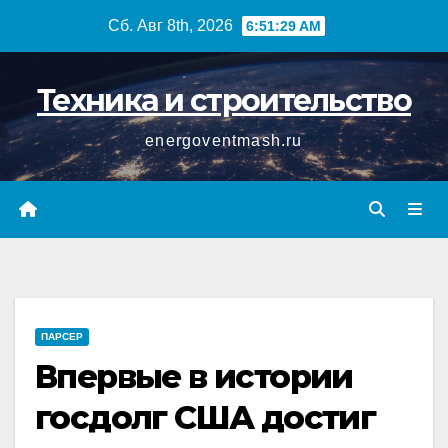
Перейти
Сб. Авг 8th, 2026
6:51:29 AM
к
содержимому
Техника и строительство
energoventmash.ru
ПАРСЕР
Впервые в истории
госдолг США достиг