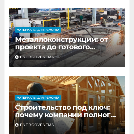
МАТЕРИАЛЫ ДЛЯ РЕМОНТА
Металлоконструкции: от
проекта до готового
изделия – полный
ENERGOVENTMA
практический гид
МАТЕРИАЛЫ ДЛЯ РЕМОНТА
Строительство под ключ:
почему компании полного
цикла меняют рынок
ENERGOVENTMA
недвижимости