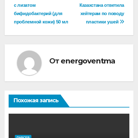
по
с лизатом
Казахстана ответила
записям
бифидобактерий (для
хейтерам по поводу
проблемной кожи) 50 мл
пластики ушей
От
energoventma
Похожая запись
ПАРСЕР