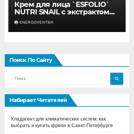
Крем для лица `ESFOLIO`
NUTRI SNAIL с экстрактом
муцина улитки 200 мл
ENERGOVENTMA
Поиск По Сайту
Набирает Читателей
Хладагент для климатических систем: как
выбрать и купить фреон в Санкт-Петербурге