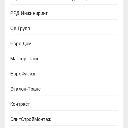
РРД Инжиниринг
СК Групп
Евро Дом
Мастер Плюс
ЕвроФасад
Эталон-Транс
Контраст
ЭлитСтройМонтаж