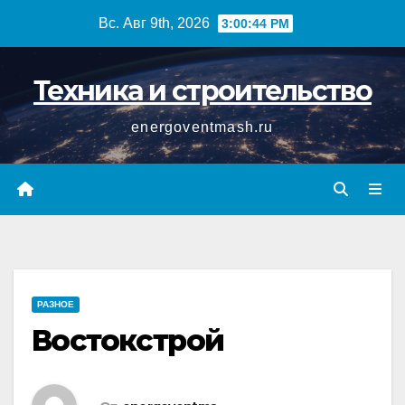
Перейти
Вс. Авг 9th, 2026
3:00:45 PM
к
содержимому
Техника и строительство
energoventmash.ru
РАЗНОЕ
Востокстрой