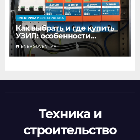
ЭЛЕКТРИКА И ЭЛЕКТРОНИКА
Как выбрать и где купить
УЗИП: особенности
устройств защиты от
ENERGOVENTMA
импульсных
перенапряжений
Техника и
строительство