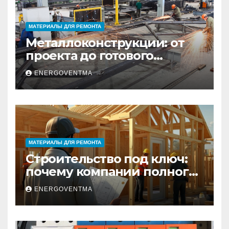
МАТЕРИАЛЫ ДЛЯ РЕМОНТА
Металлоконструкции: от
проекта до готового
изделия – полный
ENERGOVENTMA
практический гид
МАТЕРИАЛЫ ДЛЯ РЕМОНТА
Строительство под ключ:
почему компании полного
цикла меняют рынок
ENERGOVENTMA
недвижимости