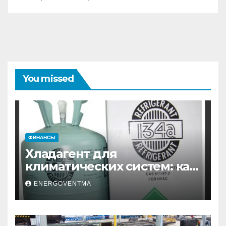
You missed
ФИНАНСЫ
Хладагент для
климатических систем: как
выбрать и купить фреон в
ENERGOVENTMA
Санкт-Петербурге