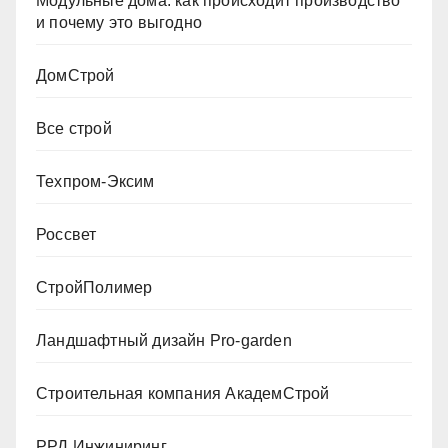
Модульные дома: как происходит производство
и почему это выгодно
ДомСтрой
Все строй
Техпром-Эксим
Россвет
СтройПолимер
Ландшафтный дизайн Pro-garden
Строительная компания АкадемСтрой
РРД Инжиниринг