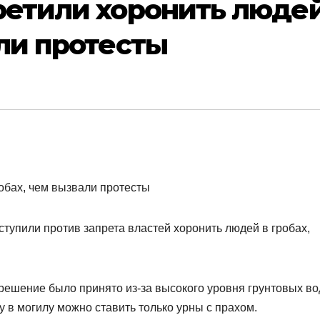
ретили хоронить людей
али протесты
тупили против запрета властей хоронить людей в гробах,
ешение было принято из-за высокого уровня грунтовых во
у в могилу можно ставить только урны с прахом.