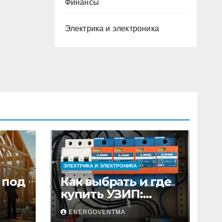
Финансы
Электрика и электроника
ЭЛЕКТРИКА И ЭЛЕКТРОНИКА
 под
Как выбрать и где
купить УЗИП:
ного
особенности
ENERGOVENTMA
устройств защиты