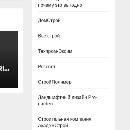
почему это выгодно
ДомСтрой
Все строй
Техпром-Эксим
Россвет
I
ктом
 200
СтройПолимер
Ландшафтный дизайн Pro-
garden
Строительная компания
АкадемСтрой