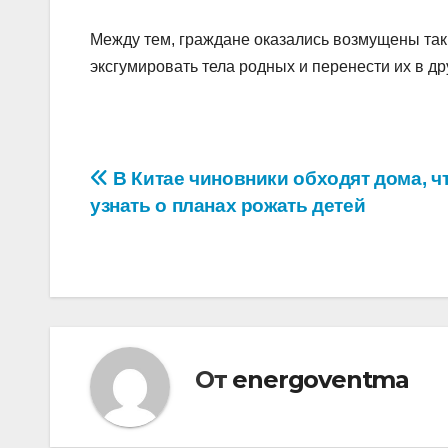
Между тем, граждане оказались возмущены так
эксгумировать тела родных и перенести их в др
Навигация
В Китае чиновники обходят дома, ч
узнать о планах рожать детей
по
записям
От
energoventma