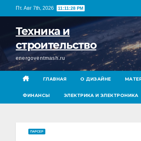
Перейти
Пт. Авг 7th, 2026
11:11:29 PM
к
содержимому
Техника и
строительство
energoventmash.ru
ГЛАВНАЯ
О ДИЗАЙНЕ
МАТЕ
ФИНАНСЫ
ЭЛЕКТРИКА И ЭЛЕКТРОНИКА
ПАРСЕР