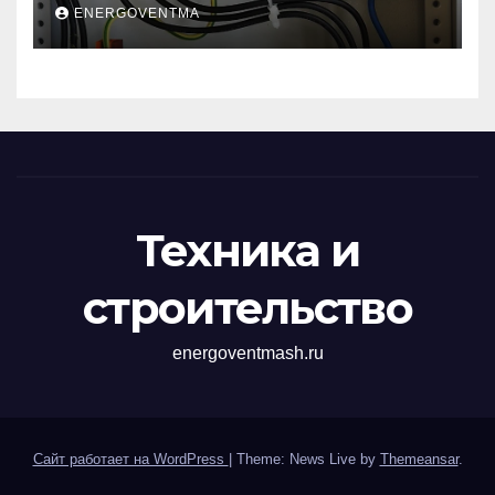
устройств защиты от
ENERGOVENTMA
импульсных
перенапряжений
Техника и
строительство
energoventmash.ru
Сайт работает на WordPress
|
Theme: News Live by
Themeansar
.