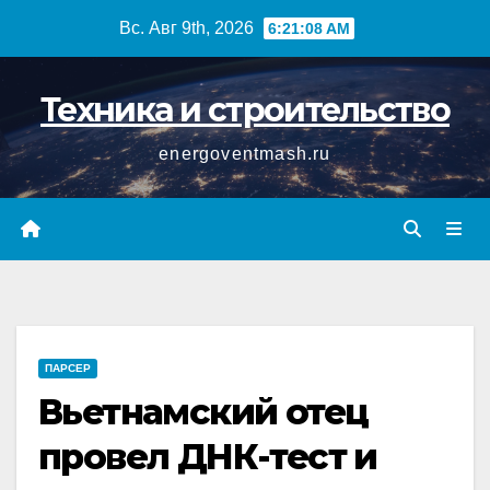
Перейти
Вс. Авг 9th, 2026
6:21:08 AM
к
содержимому
Техника и строительство
energoventmash.ru
ПАРСЕР
Вьетнамский отец
провел ДНК-тест и