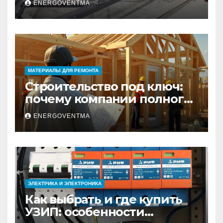
ENERGOVENTMA
практический гид
МАТЕРИАЛЫ ДЛЯ РЕМОНТА
Строительство под ключ:
почему компании полного
цикла меняют рынок
ENERGOVENTMA
недвижимости
ЭЛЕКТРИКА И ЭЛЕКТРОНИКА
Как выбрать и где купить
УЗИП: особенности