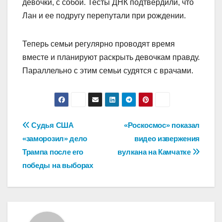
девочки, с собой. Тесты ДНК подтвердили, что
Лан и ее подругу перепутали при рождении.
Теперь семьи регулярно проводят время
вместе и планируют раскрыть девочкам правду.
Параллельно с этим семьи судятся с врачами.
Навигация
Судья США
«Роскосмос» показал
«заморозил» дело
видео извержения
по
Трампа после его
вулкана на Камчатке
записям
победы на выборах