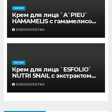
ПАРСЕР
Крем для лица `A`PIEU`
HAMAMELIS с гамамелисом
50 мл
ENERGOVENTMA
ПАРСЕР
Крем для лица `ESFOLIO`
NUTRI SNAIL с экстрактом
муцина улитки 200 мл
ENERGOVENTMA