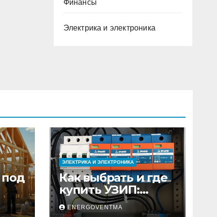
Финансы
Электрика и электроника
ЭЛЕКТРИКА И ЭЛЕКТРОНИКА
 под
Как выбрать и где
купить УЗИП:
ного
особенности
ENERGOVENTMA
устройств защиты