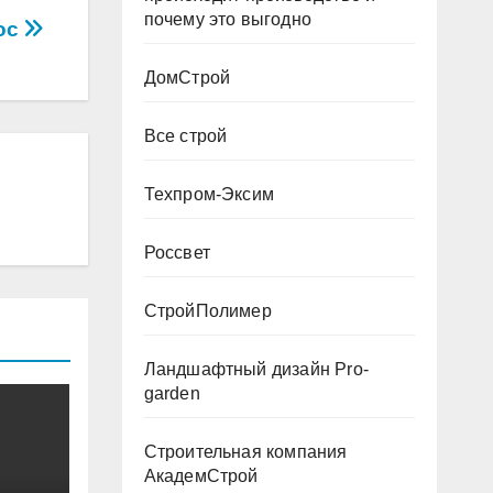
почему это выгодно
ос
ДомСтрой
Все строй
Техпром-Эксим
Россвет
СтройПолимер
Ландшафтный дизайн Pro-
garden
Строительная компания
АкадемСтрой