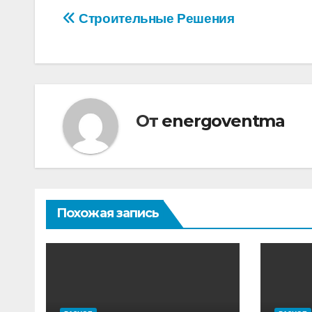
Навигация
Строительные Решения
по
записям
От
energoventma
Похожая запись