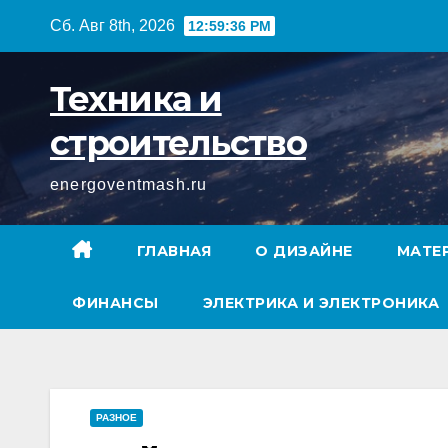
Перейти
Сб. Авг 8th, 2026
12:59:37 PM
к
содержимому
Техника и
строительство
energoventmash.ru
ГЛАВНАЯ
О ДИЗАЙНЕ
МАТЕ
ФИНАНСЫ
ЭЛЕКТРИКА И ЭЛЕКТРОНИКА
РАЗНОЕ