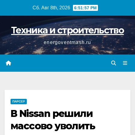
Перейти
Сб. Авг 8th, 2026
6:51:58 PM
к
содержимому
Техника и строительство
energoventmash.ru
ПАРСЕР
В Nissan решили
массово уволить