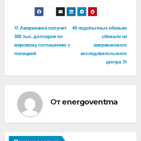
Навигация
Американка получит
40 подопытных обезьян
300 тыс. долларов по
сбежали из
по
мировому соглашению с
американского
записям
полицией
исследовательского
центра
От
energoventma