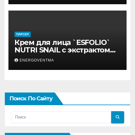
ПАРСЕР
Крем для лица `ESFOLIO`
NUTRI SNAIL с экстрактом
муцина улитки 200 мл
ENERGOVENTMA
Поиск По Сайту