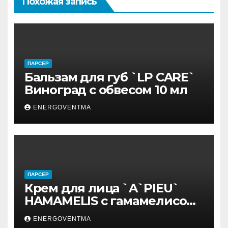
Похожая запись
ПАРСЕР
Бальзам для губ `LP CARE`
Виноград с обвесом 10 мл
ENERGOVENTMA
ПАРСЕР
Крем для лица `A`PIEU`
HAMAMELIS с гамамелисом
50 мл
ENERGOVENTMA