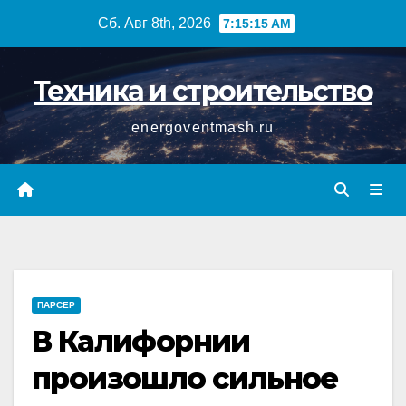
Перейти
Сб. Авг 8th, 2026
7:15:16 AM
к
содержимому
Техника и строительство
energoventmash.ru
ПАРСЕР
В Калифорнии
произошло сильное