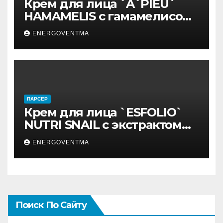
Крем для лица `A`PIEU`
HAMAMELIS с гамамелисом
50 мл
ENERGOVENTMA
ПАРСЕР
Крем для лица `ESFOLIO`
NUTRI SNAIL с экстрактом
муцина улитки 200 мл
ENERGOVENTMA
Поиск По Сайту