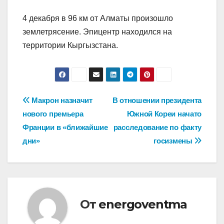
4 декабря в 96 км от Алматы произошло
землетрясение. Эпицентр находился на
территории Кыргызстана.
Навигация
Макрон назначит
В отношении президента
нового премьера
Южной Кореи начато
по
Франции в «ближайшие
расследование по факту
записям
дни»
госизмены
От
energoventma