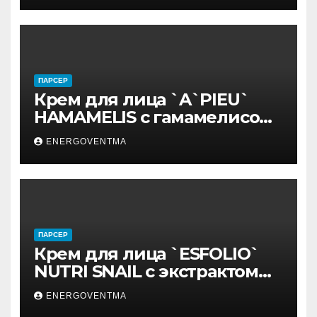
ПАРСЕР
Крем для лица `A`PIEU`
HAMAMELIS с гамамелисом
50 мл
ENERGOVENTMA
ПАРСЕР
Крем для лица `ESFOLIO`
NUTRI SNAIL с экстрактом
муцина улитки 200 мл
ENERGOVENTMA