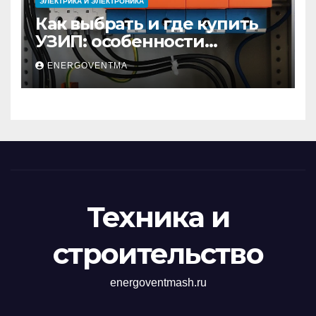
ЭЛЕКТРИКА И ЭЛЕКТРОНИКА
Как выбрать и где купить
УЗИП: особенности
устройств защиты от
ENERGOVENTMA
импульсных
перенапряжений
Техника и
строительство
energoventmash.ru