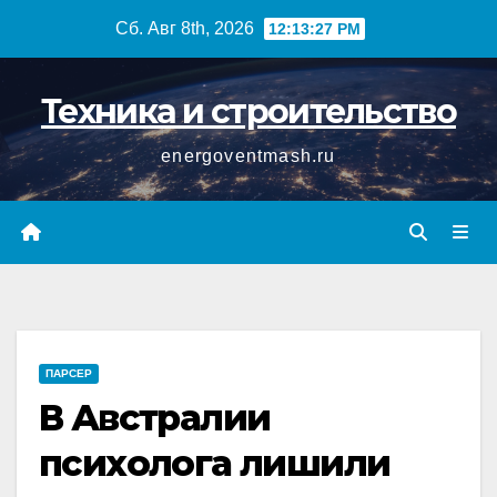
Перейти
Сб. Авг 8th, 2026
12:13:28 PM
к
содержимому
Техника и строительство
energoventmash.ru
ПАРСЕР
В Австралии
психолога лишили