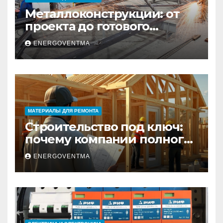
Металлоконструкции: от
проекта до готового
изделия – полный
ENERGOVENTMA
практический гид
МАТЕРИАЛЫ ДЛЯ РЕМОНТА
Строительство под ключ:
почему компании полного
цикла меняют рынок
ENERGOVENTMA
недвижимости