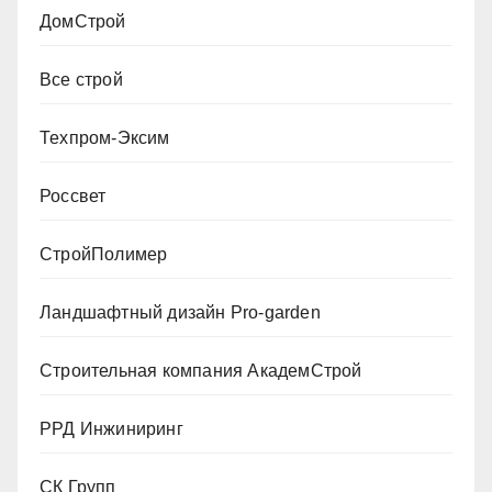
ДомСтрой
Все строй
Техпром-Эксим
Россвет
СтройПолимер
Ландшафтный дизайн Pro-garden
Строительная компания АкадемСтрой
РРД Инжиниринг
СК Групп