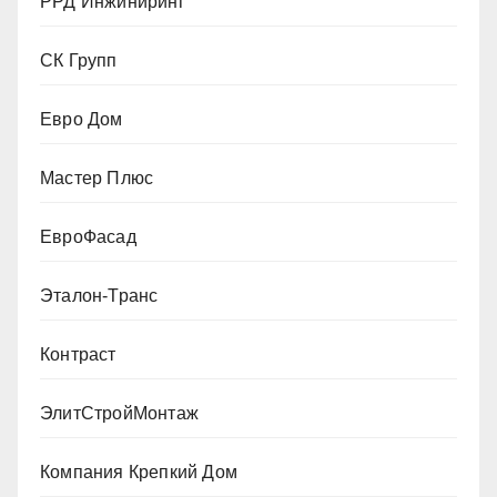
РРД Инжиниринг
СК Групп
Евро Дом
Мастер Плюс
ЕвроФасад
Эталон-Транс
Контраст
ЭлитСтройМонтаж
Компания Крепкий Дом