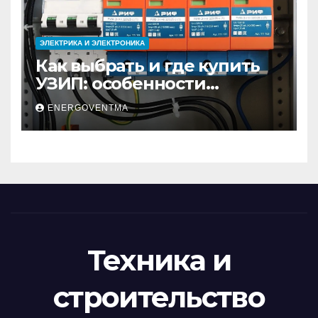
ЭЛЕКТРИКА И ЭЛЕКТРОНИКА
Как выбрать и где купить
УЗИП: особенности
устройств защиты от
ENERGOVENTMA
импульсных
перенапряжений
Техника и
строительство