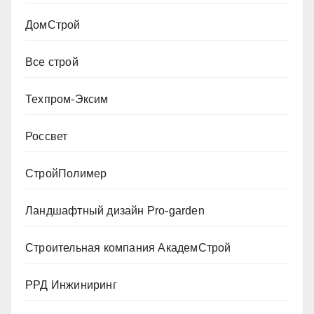
ДомСтрой
Все строй
Техпром-Эксим
Россвет
СтройПолимер
Ландшафтный дизайн Pro-garden
Строительная компания АкадемСтрой
РРД Инжиниринг