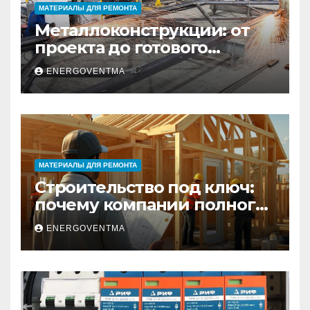
МАТЕРИАЛЫ ДЛЯ РЕМОНТА
Металлоконструкции: от
проекта до готового
изделия – полный
ENERGOVENTMA
практический гид
МАТЕРИАЛЫ ДЛЯ РЕМОНТА
Строительство под ключ:
почему компании полного
цикла меняют рынок
ENERGOVENTMA
недвижимости