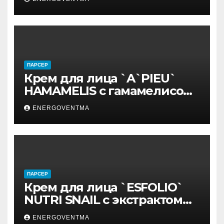
ПАРСЕР
Крем для лица `A`PIEU`
HAMAMELIS с гамамелисом
50 мл
ENERGOVENTMA
ПАРСЕР
Крем для лица `ESFOLIO`
NUTRI SNAIL с экстрактом
муцина улитки 200 мл
ENERGOVENTMA