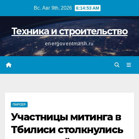
Перейти
Вс. Авг 9th, 2026
6:14:53 AM
к
содержимому
Техника и строительство
energoventmash.ru
ПАРСЕР
Участницы митинга в
Тбилиси столкнулись