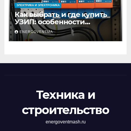
ЭЛЕКТРИКА И ЭЛЕКТРОНИКА
Как выбрать и где купить
УЗИП: особенности
устройств защиты от
ENERGOVENTMA
импульсных
перенапряжений
Техника и
строительство
energoventmash.ru