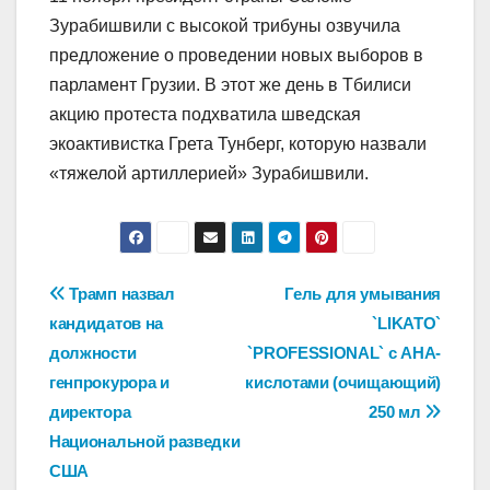
Зурабишвили с высокой трибуны озвучила
предложение о проведении новых выборов в
парламент Грузии. В этот же день в Тбилиси
акцию протеста подхватила шведская
экоактивистка Грета Тунберг, которую назвали
«тяжелой артиллерией» Зурабишвили.
Навигация
Трамп назвал
Гель для умывания
кандидатов на
`LIKATO`
по
должности
`PROFESSIONAL` с АНА-
записям
генпрокурора и
кислотами (очищающий)
директора
250 мл
Национальной разведки
США