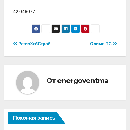
42.046077
Навигация
РегиоХабСтрой
Олимп ПС
по
записям
От
energoventma
Похожая запись