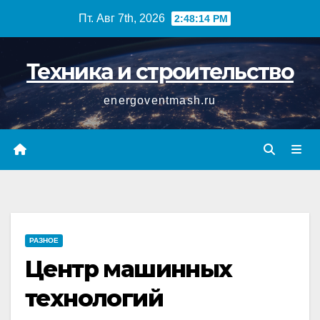
Перейти
Пт. Авг 7th, 2026
2:48:14 PM
к
содержимому
Техника и строительство
energoventmash.ru
РАЗНОЕ
Центр машинных
технологий