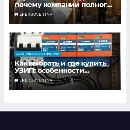
почему компании полного
цикла меняют рынок
ENERGOVENTMA
недвижимости
ЭЛЕКТРИКА И ЭЛЕКТРОНИКА
Как выбрать и где купить
УЗИП: особенности
устройств защиты от
ENERGOVENTMA
импульсных
перенапряжений