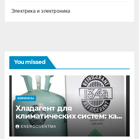
Электрика и электроника
You missed
ФИНАНСЫ
Хладагент для
климатических систем: как
выбрать и купить фреон в
ENERGOVENTMA
Санкт-Петербурге