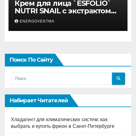
Крем для лица `ESFOLIO`
NUTRI SNAIL с экстрактом
муцина улитки 200 мл
ENERGOVENTMA
Поиск По Сайту
Набирает Читателей
Хладагент для климатических систем: как
выбрать и купить фреон в Санкт-Петербурге