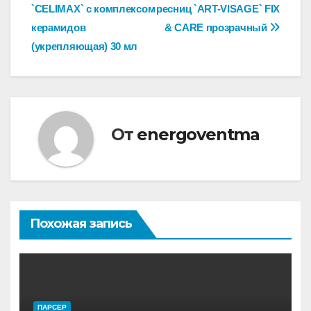
`CELIMAX` с комплексом
ресниц `ART-VISAGE` FIX
по
керамидов
& CARE прозрачный
записям
(укрепляющая) 30 мл
От
energoventma
Похожая запись
ПАРСЕР