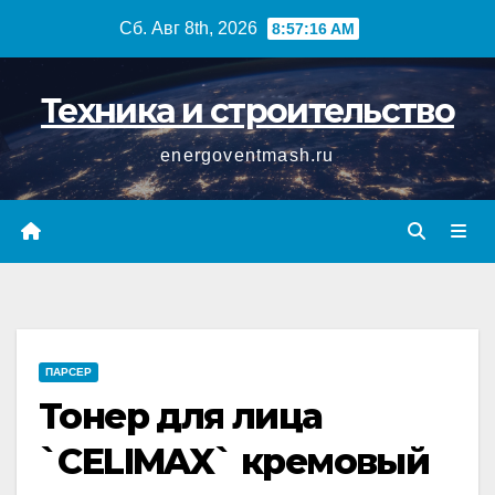
Перейти
Сб. Авг 8th, 2026
8:57:16 AM
к
содержимому
Техника и строительство
energoventmash.ru
ПАРСЕР
Тонер для лица
`CELIMAX` кремовый