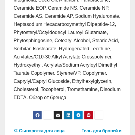
Ceramide EOP, Ceramide NS, Ceramide NP,
Ceramide AS, Ceramide AP, Sodium Hyaluronate,
Heptasodium Hexacarboxymethyl Dipeptide-12,
Phytosteryl/Octyldodecyl Lauroyl Glutamate,
Phytosphingosine, Cetearyl Alcohol, Stearic Acid,
Sorbitan Isostearate, Hydrogenated Lecithine,
Acrylates/C10-30 Alkyl Acrylate Crosspolymer,
Hydroxyethyl, Acrylate/Sodium Acryloyl Dimethyl
Taurate Copolymer, Styrene/VP, Copolymer,
Caprylyl/Capryl Glucoside, Ethylhexylglycerin,
Cholesterol, Tocopherol, Tromethamine, Disodium
EDTA. Обзор от бренда
Навигация
Сыворотка для лица
Гель для бровей и