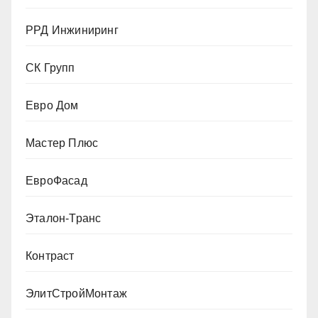
РРД Инжиниринг
СК Групп
Евро Дом
Мастер Плюс
ЕвроФасад
Эталон-Транс
Контраст
ЭлитСтройМонтаж