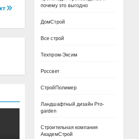
почему это выгодно
кт
ДомСтрой
Все строй
Техпром-Эксим
Россвет
СтройПолимер
Ландшафтный дизайн Pro-
garden
Строительная компания
АкадемСтрой