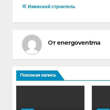
Навигация
Ижевский строитель
по
записям
От
energoventma
Похожая запись