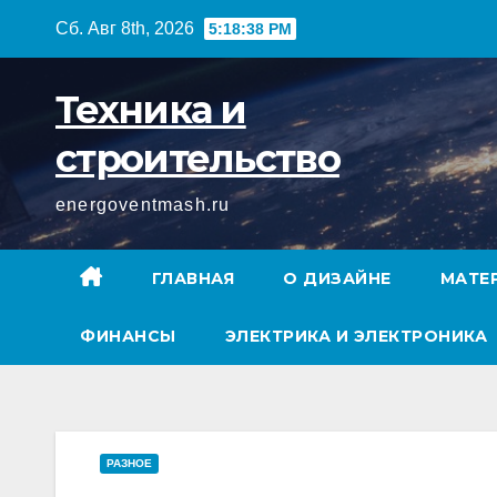
Перейти
Сб. Авг 8th, 2026
5:18:39 PM
к
содержимому
Техника и
строительство
energoventmash.ru
ГЛАВНАЯ
О ДИЗАЙНЕ
МАТЕ
ФИНАНСЫ
ЭЛЕКТРИКА И ЭЛЕКТРОНИКА
РАЗНОЕ