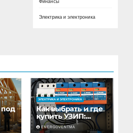
Финансы
Электрика и электроника
ЭЛЕКТРИКА И ЭЛЕКТРОНИКА
 под
Как выбрать и где
купить УЗИП:
ного
особенности
ENERGOVENTMA
устройств защиты