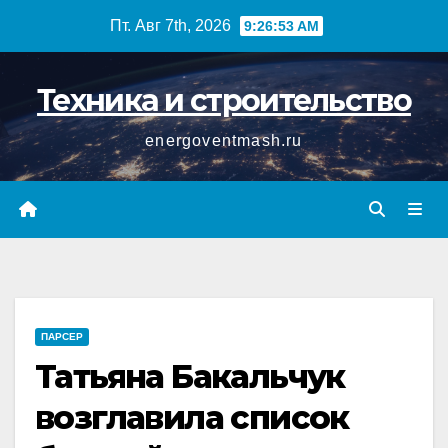
Перейти
Пт. Авг 7th, 2026
9:26:53 AM
к
содержимому
Техника и строительство
energoventmash.ru
ПАРСЕР
Татьяна Бакальчук
возглавила список