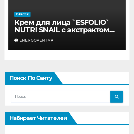
ПАРСЕР
Крем для лица `ESFOLIO`
NUTRI SNAIL с экстрактом
муцина улитки 200 мл
ENERGOVENTMA
Поиск По Сайту
Набирает Читателей