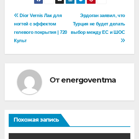
Навигация
Dior Vernis Лак для
Эрдоган заявил, что
ногтей с эффектом
Турция не будет делать
по
гелевого покрытия | 720
выбор между ЕС и ШОС
записям
Культ
От
energoventma
Похожая запись