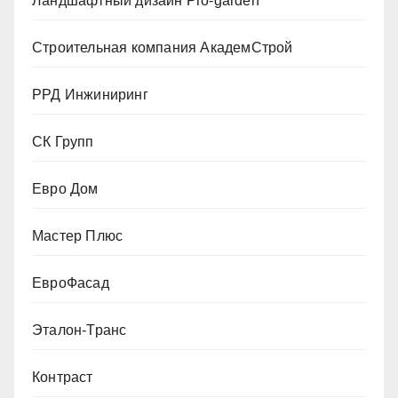
Ландшафтный дизайн Pro-garden
Строительная компания АкадемСтрой
РРД Инжиниринг
СК Групп
Евро Дом
Мастер Плюс
ЕвроФасад
Эталон-Транс
Контраст