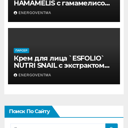
HAMAMELIS с гамамелисом
50 мл
ENERGOVENTMA
ПАРСЕР
Крем для лица `ESFOLIO`
NUTRI SNAIL с экстрактом
муцина улитки 200 мл
ENERGOVENTMA
Поиск По Сайту