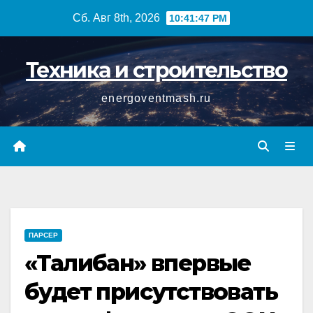
Перейти
Сб. Авг 8th, 2026
10:41:48 PM
к
содержимому
Техника и строительство
energoventmash.ru
ПАРСЕР
«Талибан» впервые
будет присутствовать