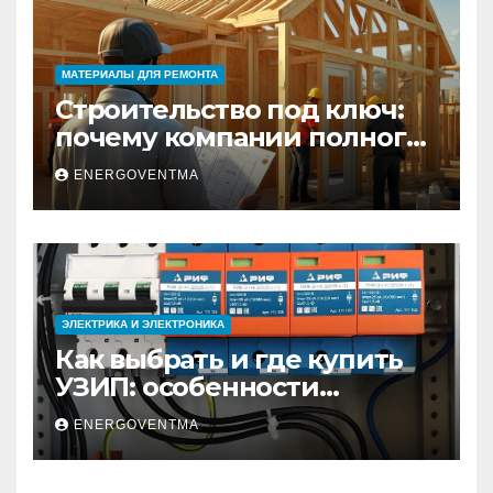
МАТЕРИАЛЫ ДЛЯ РЕМОНТА
Строительство под ключ:
почему компании полного
цикла меняют рынок
ENERGOVENTMA
недвижимости
ЭЛЕКТРИКА И ЭЛЕКТРОНИКА
Как выбрать и где купить
УЗИП: особенности
устройств защиты от
ENERGOVENTMA
импульсных
перенапряжений