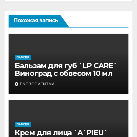
Похожая запись
ПАРСЕР
Бальзам для губ `LP CARE`
Виноград с обвесом 10 мл
ENERGOVENTMA
ПАРСЕР
Крем для лица `A`PIEU`