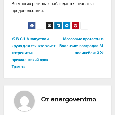
Во многих регионах наблюдается нехватка
продовольствия.
Навигация
В США запустили
Массовые протесты в
круиз для тех, кто хочет
Валенсии: пострадал 31
по
«пережить»
полицейский
записям
президентский срок
Трампа
От
energoventma