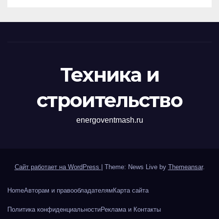
Техника и
строительство
energoventmash.ru
Сайт работает на WordPress
|
Theme: News Live by
Themeansar
.
Home
Авторам и правообладателям
Карта сайта
Политика конфиденциальности
Реклама и Контакты