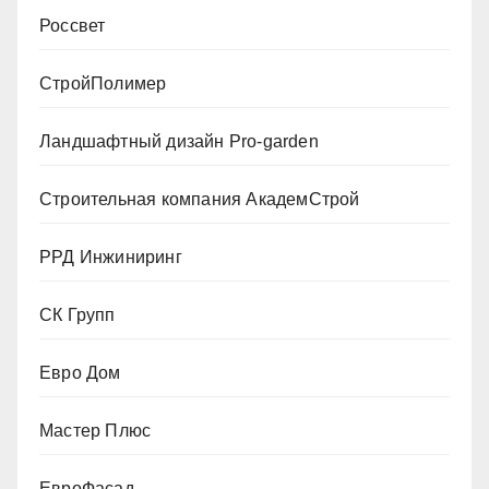
Россвет
СтройПолимер
Ландшафтный дизайн Pro-garden
Строительная компания АкадемСтрой
РРД Инжиниринг
СК Групп
Евро Дом
Мастер Плюс
ЕвроФасад