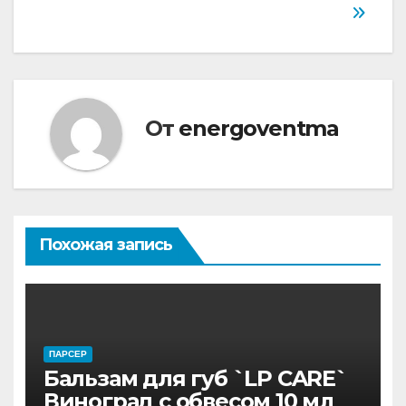
От
energoventma
Похожая запись
ПАРСЕР
Бальзам для губ `LP CARE`
Виноград с обвесом 10 мл