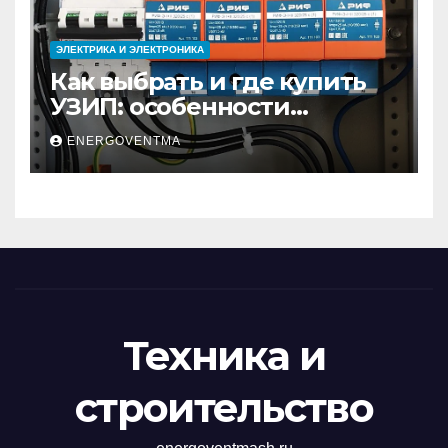
ЭЛЕКТРИКА И ЭЛЕКТРОНИКА
Как выбрать и где купить
УЗИП: особенности
устройств защиты от
ENERGOVENTMA
импульсных
перенапряжений
Техника и
строительство