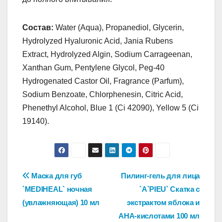
Состав:
Water (Aqua), Propanediol, Glycerin,
Hydrolyzed Hyaluronic Acid, Jania Rubens
Extract, Hydrolyzed Algin, Sodium Carrageenan,
Xanthan Gum, Pentylene Glycol, Peg-40
Hydrogenated Castor Oil, Fragrance (Parfum),
Sodium Benzoate, Chlorphenesin, Citric Acid,
Phenethyl Alcohol, Blue 1 (Ci 42090), Yellow 5 (Ci
19140).
Навигация
Маска для губ
Пилинг-гель для лица
`MEDIHEAL` ночная
`A`PIEU` Скатка с
по
(увлажняющая) 10 мл
экстрактом яблока и
записям
АНА-кислотами 100 мл