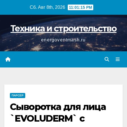
Перейти
Сб. Авг 8th, 2026
11:01:16 PM
к
содержимому
Техника и строительство
energoventmash.ru
ПАРСЕР
Сыворотка для лица
`EVOLUDERM` с