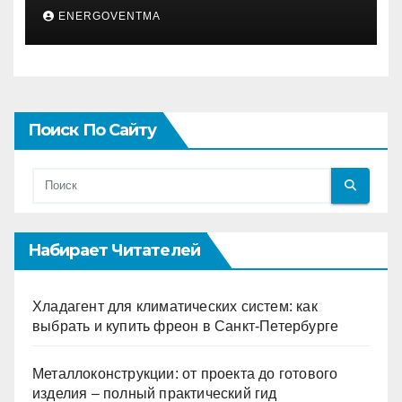
муцина улитки 200 мл
ENERGOVENTMA
Поиск По Сайту
Набирает Читателей
Хладагент для климатических систем: как
выбрать и купить фреон в Санкт-Петербурге
Металлоконструкции: от проекта до готового
изделия – полный практический гид